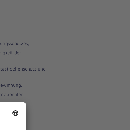
rungsschutzes,
igkeit der
atastrophenschutz und
gewinnung,
rnationaler
ützung des