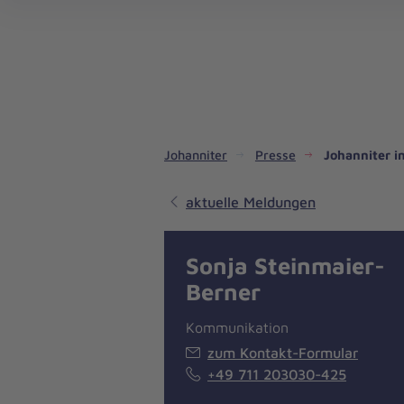
Dienste & Leistungen
Kinder- und Jugendhilfe
Angebote für Privatpersonen
Angebote für Unternehmen
Mitarbeiten & Lernen
Spenden & Stiften
Unsere Projekte im Inland
Im Ausland - Projekte weltweit
Service, Qualität und Transparenz
An
Jo
Ar
So 
Spe
Aus
Liebe
zum
Leben
Johanniter
Presse
Johanniter 
aktuelle Meldungen
Sonja Steinmaier-
Berner
Kommunikation
zum Kontakt-Formular
+49 711 203030-425