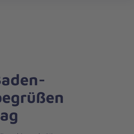
search
Baden-
begrüßen
rag