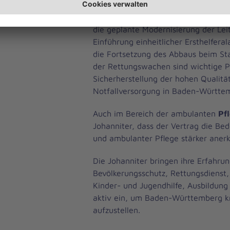
Ansätze für eine bessere Vernetzun
Notfallversorgung. Das Bekenntnis z
die geplante Modernisierung der Leit
Einführung einheitlicher Ersthelfer
die Fortsetzung des Abbaus beim St
der Rettungswachen sind wichtige P
Sicherherstellung der hohen Qualitä
Notfallversorgung in Baden-Württe
Auch im Bereich der ambulanten
Pf
Johanniter, dass der Vertrag die B
und ambulanter Pflege stärker anerk
Die Johanniter bringen ihre Erfahru
Bevölkerungsschutz, Rettungsdienst, 
Kinder- und Jugendhilfe, Ausbildung 
aktiv ein, um Baden-Württemberg kr
aufzustellen.