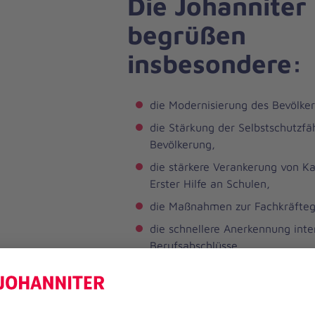
Die Johanniter
begrüßen
insbesondere:
die Modernisierung des Bevölke
die Stärkung der Selbstschutzfäh
Bevölkerung,
die stärkere Verankerung von K
Erster Hilfe an Schulen,
die Maßnahmen zur Fachkräfte
die schnellere Anerkennung inte
Berufsabschlüsse,
sowie die ausdrückliche Unterst
Ehrenamts.