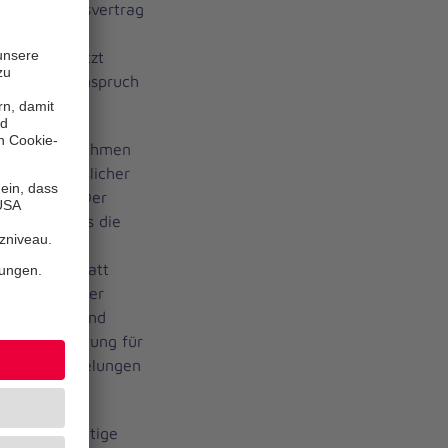
r Koalitionsvertrag
erg
ustellen. Jetzt
nen diesen Anspruch
ndigten Maßnahmen
 und verlässlicher
 Hanisch: „Der
e. Jetzt muss die
gsschutz und
stützung statt
 gehören unter
 Fahrzeuge und
liche Absicherung für
istellungsregelungen
anniter wichtige