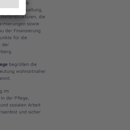
g und moderne
ur Selbstverwaltung,
stellenstrukturen, die
alarmierungen sowie
au der Finanzierung
unkte für die
t der
mberg.
lege
begrüßen die
edeutung wohnortnaher
ennt.
ng im
in der Pflege,
und sozialen Arbeit
isenfest und sicher