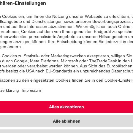
Landesvorstand Thomas Hanisch: „De
bietet die Chance, Baden-Württemb
widerstandsfähiger und sicherer aufz
müssen Politik und Hilfsorganisatio
gemeinsam umsetzen.“
Die Johanniter fordern die angekü
jetzt mit Zeitplänen, Zuständigkeiten
Finanzierung zu hinterlegen. Thomas
Vertrag formuliert ambitionierte Ziel
Landesregierung liefern. Bevölkerun
Ehrenamt brauchen dauerhafte Unter
symbolischer Ankündigungen.“ Dazu
anderem gesicherte Investitionen in
digitale Infrastruktur, bessere recht
Einsatzkräfte sowie verlässliche Fre
für Ehrenamtliche.
Beim
Rettungsdiens
t sehen die Joh