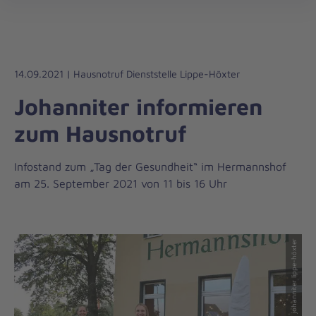
Die
öff
Johanniter
–
Aus
Liebe
14.09.2021 | Hausnotruf Dienststelle Lippe-Höxter
zum
Johanniter informieren
Leben
zum Hausnotruf
Infostand zum „Tag der Gesundheit“ im Hermannshof
am 25. September 2021 von 11 bis 16 Uhr
© johanniter lippe-höxter