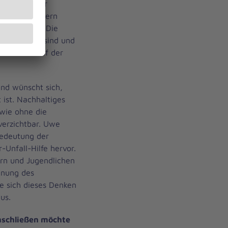
ervention der
re zu scheitern
er Menschen. Die
 die Kinder sind und
ür Frieden auf der
und wünscht sich,
 ist. Nachhaltiges
wie ohne die
verzichtbar. Uwe
Bedeutung der
-Unfall-Hilfe hervor.
ern und Jugendlichen
dnung des
e sich dieses Denken
us.
nschließen möchte