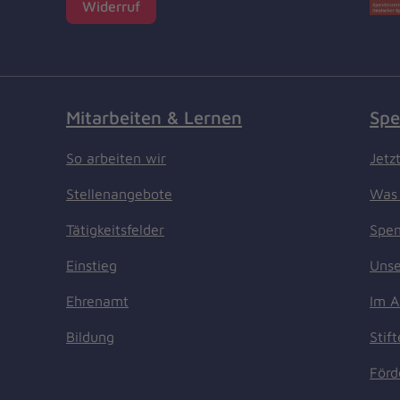
Widerruf
Mitarbeiten & Lernen
Spe
So arbeiten wir
Jetz
Stellenangebote
Was 
Tätigkeitsfelder
Spen
Einstieg
Unse
Ehrenamt
Im A
Bildung
Stif
Förd