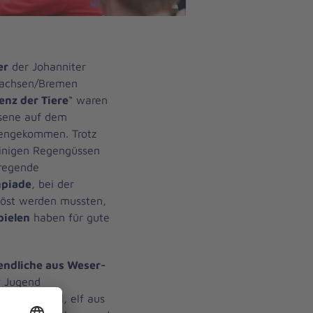
er
der Johanniter
sachsen/Bremen
enz der Tiere
“ waren
hsene auf dem
mengekommen. Trotz
inigen Regengüssen
fregende
mpiade
, bei der
löst werden mussten,
pielen
haben für gute
endliche aus Weser-
r Jugend
f aus Garrel, elf aus