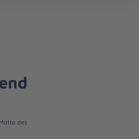
search
gend
n
 Motto des