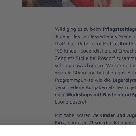
Wild ging es zu beim
Pfingstzeltlag
Jugend des Landesverbands Nieder
(LaPfiLa). Unter dem Motto „
Konfer
199 Kinder, Jugendliche und Erwac
Zeltplatz Stolle bei Rosdorf zusam
sehr durchwachsenem Wetter und e
war die Stimmung bei allen gut. Au
Programmpunkte wie die
Lageroly
verschiedene Aufgaben als Team ge
oder
Workshops mit Basteln und S
Laune gesorgt.
Mit dabei waren
79 Kinder und Jug
Ems
, darunter 21 von der Johannite
Delmenhorst, 14 aus Oldenburg, zwöl