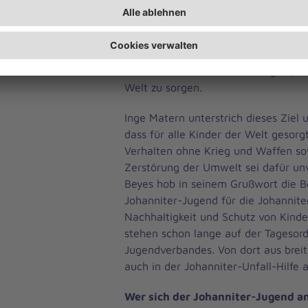
gescheitert war. Nachdem durch Int
Menschen auch die Konferenz der Tie
droht, entführen diese die Kinder d
Erwachsenen erkennen, wie wertvoll
dass es in deren Sinne wichtig ist, f
Welt zu sorgen.
Inge Matern unterstrich dieses Ziel 
dass für alle Kinder der Welt gesorgt
Verhalten ohne Krieg und Waffen so
Zerstörung der Umwelt sei dafür un
Beyes hob in seinem Grußwort die 
Johanniter-Jugend für die Johanniter
Nachhaltigkeit und Schutz von Kind
stehen schon lange auf der Tagesor
Jugendverbandes. Von dort aus breit
auch in der Johanniter-Unfall-Hilfe a
Wer sich der Johanniter-Jugend a