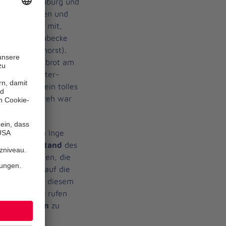
 aus Cloppenburg und
ohanniterinnen und
m Orga-Team mit,
itern Axel Ebbecke
band Delmenhorst).
rdisco, Stockbrot am
 der Johanniter-
tanz
war es ein tolles
 „Statt Heimweh war
nehmen.“
ndspastorin
Inge
Landesvorstand
des
achsen/Bremen, die
 Ansprachen auf die
er Tiere." In diesem
em Jahr 1949 rufen
n
Weltfrieden
zu
r Menschen