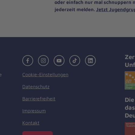
oder einfach nur mal schnuppern 
jederzeit melden.
Jetzt Jugendgru
Zer
Facebook
Instagram
Youtube
TikTok
LinkedIn
Unf
Cookie-Einstellungen
e
Datenschutz
Barrierefreiheit
Die
das
Impressum
Deu
Kontakt