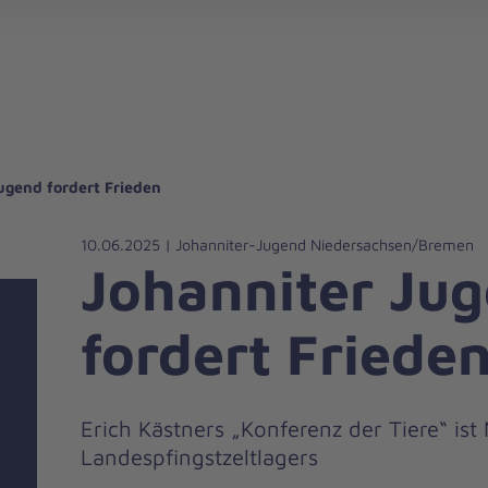
gebote für Privatpersonen
hanniter-Hausnotruf
beiten bei den Johannitern
können Sie helfen
nden zu besonderen Anlässen
Zuhause Pflegen
Erste-Hilfe-Kurse
Ehrenamtlich helfen
Mitarbeitende kommen zu Wort
Mit dem Testament Gutes tun
Als Unternehmen spenden
ugend fordert Frieden
10.06.2025 | Johanniter-Jugend Niedersachsen/Bremen
Johanniter Ju
fordert Friede
Erich Kästners „Konferenz der Tiere“ ist
Landespfingstzeltlagers