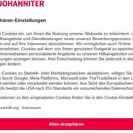
Wiesmoor, sieben aus Emden, sechs
drei aus Nordenham. Weitere fünf J
Johanniter aus Weser-Ems wirkte i
angeführt von den Regionaljugendle
und Patrick Glander (beide Ortsver
„Abgerundet von Gottesdienst, Lage
gemütlichen Lagerfeuer und dem, in
Jugend allseits bekanntem,
Piraten
Zeltlager“, berichtet Axel Ebbecke.
am Abreisetag eher Wehmut zu ver
Am Sonntag besuchte
Landesverba
Matern und Uwe Beyes, Mitglied im
Johanniter-Landesverbands Nieders
Konferenz. Beide verwiesen in ihren
wichtige Bedeutung der "Konferenz d
Kinderbuch von Erich Kästner aus d
die Tiere eine Konferenz ein, um de
sichern, nachdem die Konferenz de