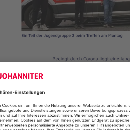
Ein Teil der Jugendgruppe 2 beim Treffen am Montag
Bedingt durch Corona liegt eine lang
hinter den ehrenamtlichen Kinder u
Johanniter aus dem Ortsverband Wu
Meer. In der Hochphase der Pandemi
regulären Jugendstunden. Zudem mu
vergangenen Monaten viele Veransta
und Treffen abgesagt werden. Untät
Jugendgruppen in dieser Zeit aber ni
Videokonferenzen trafen sich die gr
und tauschten sich aus.