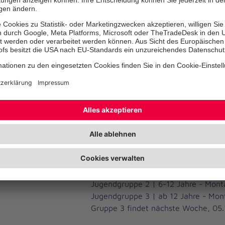
Nach einer langen Vorbereitungszeit 
erstmals wieder treffen. Die Jugend
festgelegten Hygienemaßnahmen stat
Probelauf zeigte,wie gut die Kinder
den festgelegten Regularien umgeh
größten war aber die Freude über da
Wiedersehen. Die Teilnehmer bericht
der Coronapause und was sie beweg
Die Treffen der Jugendgruppen finde
folgenden Zeiten statt, ausgenomme
Herbstferien.
Jugendgruppe 1/Blaulichtbande | 3-6
den Herbstferien, Datum+Zeit folge
Jugendgruppe 2 | 6-12 Jahre - Mont
Jugendgruppe 3 | ab 12 Jahre - Mon
Gruppe 3 findet nächste Woche, 05.10