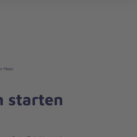
search
er Meer
 starten