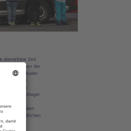
e dienstfreie Zeit
nd Jugendlichen der
nstorf-Steinhuder
e ruhten die
ssten in den
ltungen, Zeltlager
ig waren die
cht: In digitalen
ößeren Jugendlichen