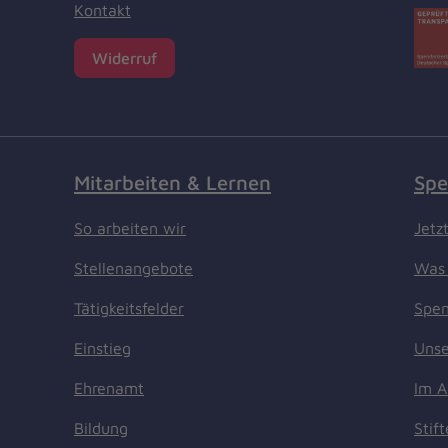
Kontakt
Widerruf
Mitarbeiten & Lernen
Spe
So arbeiten wir
Jetz
Stellenangebote
Was 
Tätigkeitsfelder
Spen
Einstieg
Unse
Ehrenamt
Im A
Bildung
Stif