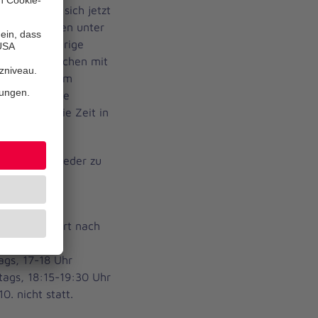
konnten sie sich jetzt
stunden finden unter
t. Der gestrige
 und Jugendlichen mit
en können. Am
s persönliche
eten über die Zeit in
t.
t ab jetzt wieder zu
n sind die
 Jahre - Start nach
n
ags, 17-18 Uhr
tags, 18:15-19:30 Uhr
. nicht statt.