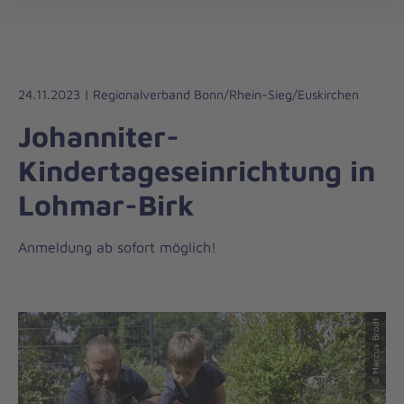
Die
öff
Johanniter
–
Aus
Liebe
24.11.2023 | Regionalverband Bonn/Rhein-Sieg/Euskirchen
zum
Johanniter-
Leben
Kindertageseinrichtung in
Lohmar-Birk
Anmeldung ab sofort möglich!
© Marcus Brodt