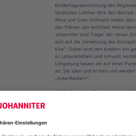
Kindertageseinrichtung des Regiona
ländlichen Lohmar-Birk den Betrieb a
Alina und Sven Hofmann ließen das
den Plänen von Architekt Heinz Henn
Johanniter sind Träger der neuen Ei
sich auf die Umsetzung des Konzepts
Kita“: Dabei wird den Kindern ein g
zu Lebensmitteln und Umwelt vermitte
Umgebung bauen sie auf einer Parz
an. Sie säen und ernten und werden 
„AckerRackern“.
Kinder brauchen Kontakt mit der N
eine ausgewogene Ernährung, um sic
dem Bildungsprogramm `AckerRacker
Kindern zwischen drei und sechs Jah
zu erfahren, wo unsere Lebensmitte
Stefanie Schneider, Fachbereichsleit
Kindertagesstätten des Regionalver