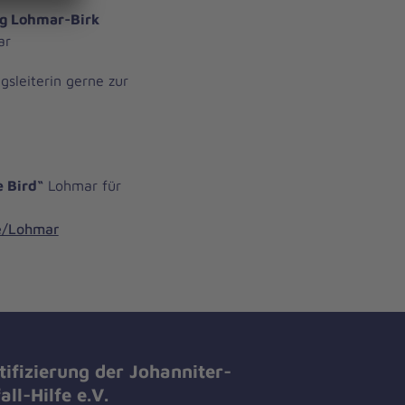
ng Lohmar-Birk
ar
gsleiterin gerne zur
e Bird“
Lohmar für
he/Lohmar
tifizierung der Johanniter-
all-Hilfe e.V.