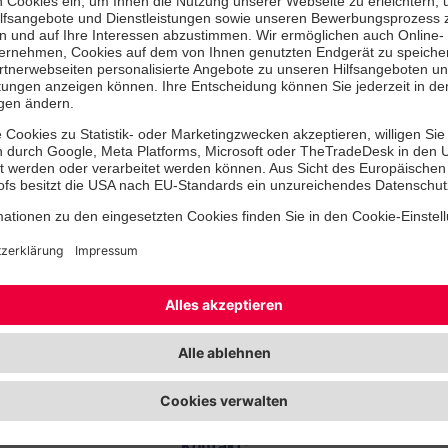
Kinder auf einer Ackerfläche ihr ei
anbauen, wird spielerisch ihr Interes
geweckt. „Und ganz nebenbei erwerb
Wissen über ökologische Zusammen
so ihre Selbstwirksamkeit“, erklärt S
Fakten zur Einrichtung:
In der
4-gruppigen Einrichtung
wer
großzügigen, hellen Neubau nach u
Kinder angeboten, davon 22 für unt
Leiterin ist
Michelle Hasberg
(Foto o
Jährige bringt bereits Erfahrung als 
pädagogische Qualitätsentwicklung u
Leitung einer Einrichtung mit. Gem
neuen elfköpfigen Team startet sie 
älteren Kindern ab 3 Jahren, im Aug
Jüngeren.
Kontakt: