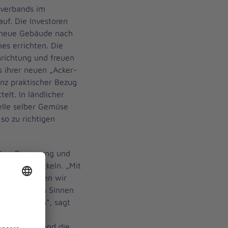
lverbands im
uf. Die Investoren
 neue Gebäude nach
es errichten. Die
nrichtung und freuen
 ihrer neuen „Acker-
anz praktischer Bezug
lt. In ländlicher
elle selber Gemüse
so zu richtigen
atur, Bewegung und
h zu entwickeln. „Mit
` ermöglichen wir
ren mit allen Sinnen
l herkommen“, sagt
erin für
bands. Während die