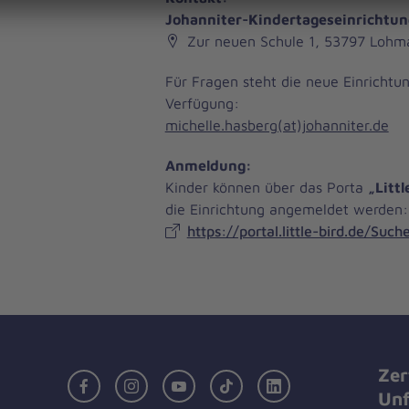
Johanniter-Kindertageseinrichtu
Zur neuen Schule 1, 53797 Lohm
Für Fragen steht die neue Einrichtun
Verfügung:
michelle.hasberg(at)johanniter.de
Anmeldung:
Kinder können über das Porta
„Littl
die Einrichtung angemeldet werden:
https://portal.little-bird.de/Suc
Zer
Facebook
Instagram
Youtube
TikTok
LinkedIn
Unf