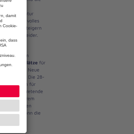
genes Gemüse
se für die Natur
en sie wertvolles
hänge und steigern
tefanie Schneider.
den in einem
nd nach
70 Plätze
für
er 3-Jährige. Neue
ben rechts). Die 28-
Koordinatorin für
nd stellvertretende
einsam mit ihrem
im Juni mit den
ust folgen dann die