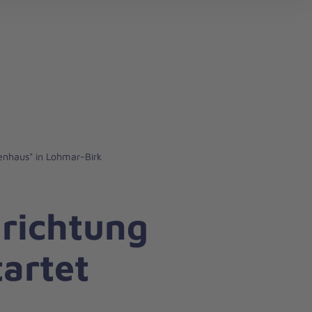
search
enhaus" in Lohmar-Birk
richtung
artet