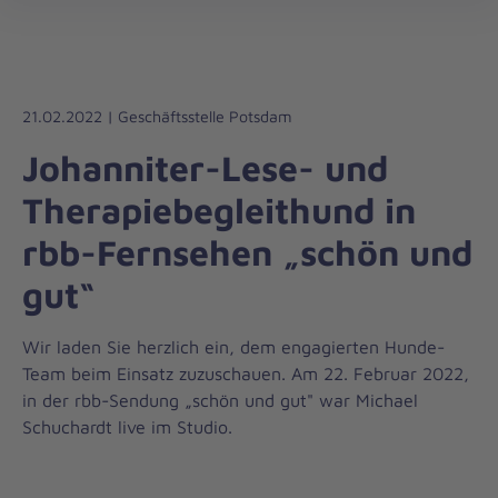
Die
öff
Johanniter
–
Aus
Liebe
21.02.2022 | Geschäftsstelle Potsdam
zum
Johanniter-Lese- und
Leben
Therapiebegleithund in
rbb-Fernsehen „schön und
gut“
Wir laden Sie herzlich ein, dem engagierten Hunde-
Team beim Einsatz zuzuschauen. Am 22. Februar 2022,
in der rbb-Sendung „schön und gut" war Michael
Schuchardt live im Studio.