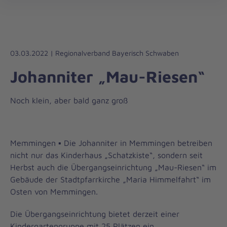
Die
öff
Johanniter
–
Aus
Liebe
03.03.2022 | Regionalverband Bayerisch Schwaben
zum
Johanniter „Mau-Riesen“
Leben
Noch klein, aber bald ganz groß
Memmingen ▪ Die Johanniter in Memmingen betreiben
nicht nur das Kinderhaus „Schatzkiste“, sondern seit
Herbst auch die Übergangseinrichtung „Mau-Riesen“ im
Gebäude der Stadtpfarrkirche „Maria Himmelfahrt“ im
Osten von Memmingen.
Die Übergangseinrichtung bietet derzeit einer
Kindergartengruppe mit 25 Plätzen ein