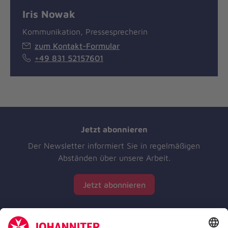
Iris Nowak
Kommunikation, Pressesprecherin
zum Kontakt-Formular
+49 831 52157601
Jetzt abonnieren
Der Newsletter informiert Sie in regelmäßigen
Abständen über unsere Arbeit.
Jetzt abonnieren