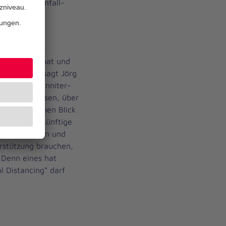
Johanniter-Unfall-
ne
 der Corona-
v verändert hat und
en stellt“, sagt Jörg
des der Johanniter-
möglich gewesen, über
hne auch einen Blick
r unsere zukünftige
ir hinschauen und
rstützung brauchen,
. Denn eines hat
l Distancing“ darf