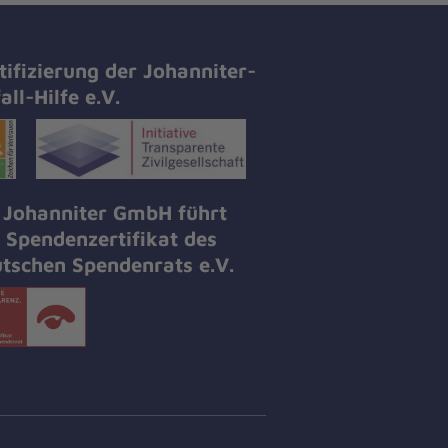
tifizierung der Johanniter-
all-Hilfe e.V.
 Johanniter GmbH führt
 Spendenzertifikat des
tschen Spendenrats e.V.