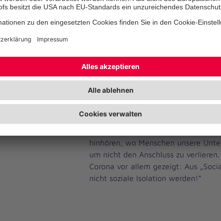
unsere Arbeit vor Ort vor. Denn die 
Hilfe ist längst viel mehr als eine rei
Blaulichtorganisation.
„Wir alle stehen unter dem Eindruck
Pandemie, die unseren Alltag massi
uns weiter vor große Herausforderung
Lüssem, Mitglied des Bundesvorstan
Unfall-Hilfe. „Es wäre daher kaum 
das vergangene Jahr zu berichten, o
darauf zu werfen, was uns Corona fü
Arbeit lehrt: Mehr denn je müssen w
hinhören, wo Menschen unsere Unte
um nicht den Anschluss zu verlieren
Corona vor allem gezeigt: Aus „Socia
nicht soziale Isolation werden!“