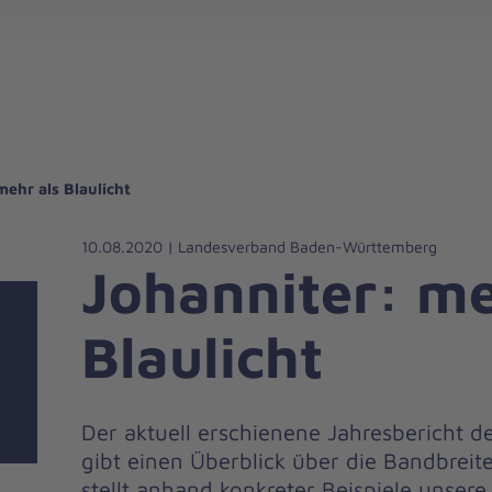
gebote für Privatpersonen
hanniter-Hausnotruf
beiten bei den Johannitern
können Sie helfen
nden zu besonderen Anlässen
Zuhause Pflegen
Erste-Hilfe-Kurse
Ehrenamtlich helfen
Mitarbeitende kommen zu Wort
Mit dem Testament Gutes tun
Als Unternehmen spenden
mehr als Blaulicht
10.08.2020 | Landesverband Baden-Württemberg
Johanniter: me
Blaulicht
Der aktuell erschienene Jahresbericht de
gibt einen Überblick über die Bandbreit
stellt anhand konkreter Beispiele unsere 