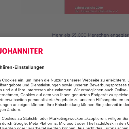
Mehr als 65.000 Menschen engagiere
ehrenamtlich bei der Johanniter-Unfa
dabei allein im vergangenen Jahr gel
sich an diesen Zahlen ablesen: 746.
Rettungskräfte der Johanniter zu Ei
Menschen haben bei uns gelernt, wie
richtig Erste Hilfe leisten. Mehr al
nutzen den Johanniter-Hausnotruf. 
betreuen wir in unseren mehr als 45
bundesweit.
Der aktuell erschienene Jahresberich
Unfall-Hilfe gibt einen Überblick üb
unserer Aktivitäten und stellen anha