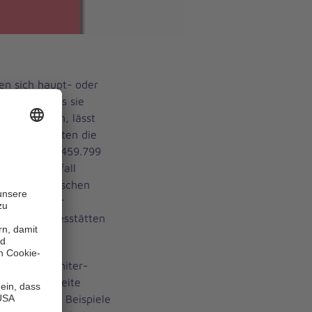
n sich haupt- oder
ll-Hilfe. Was sie
eistet haben, lässt
584 Mal rückten die
nsätzen aus. 459.799
 sie im Notfall
s 200.000 Menschen
31.960 Kinder
0 Kindertagesstätten
t der Johanniter-
er die Bandbreite
nd konkreter Beispiele