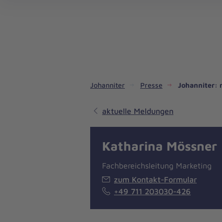
Dienste & Leistungen
Kinder- und Jugendhilfe
Angebote für Privatpersonen
Angebote für Unternehmen
Mitarbeiten & Lernen
Spenden & Stiften
Unsere Projekte im Inland
Im Ausland - Projekte weltweit
Service, Qualität und Transparenz
An
Jo
Ar
So 
Spe
Aus
Liebe
zum
Leben
Johanniter
Presse
Johanniter: 
aktuelle Meldungen
Katharina Mössner
Fachbereichsleitung Marketing
zum Kontakt-Formular
+49 711 203030-426