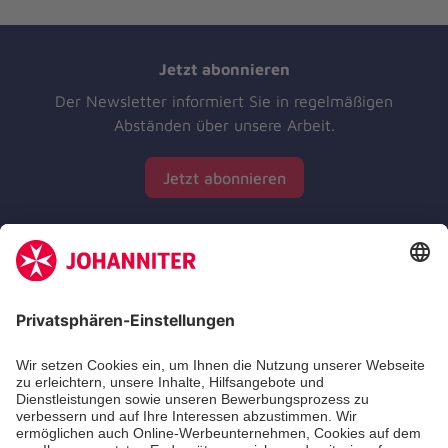
Jetzt abonnieren
Der Newsletter informiert Sie in regelmäßigen
Abständen über unsere Arbeit.
Jetzt abonnieren
Zertifizierung der Johanniter-Unfall-Hilfe e.V.
Die Johanniter GmbH führt das Spendenzertifikat
des Deutschen Spendenrats e.V.