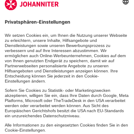
Zertifizierung der Johanniter-Unfall-Hilfe e.V.
Die Johanniter GmbH führt das Spendenzertifikat
des Deutschen Spendenrats e.V.
Dienste & Leistungen
Mitarbeiten & Lernen
Spenden & Stiften