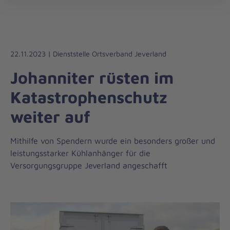
Die
öff
Johanniter
–
Aus
Liebe
22.11.2023 | Dienststelle Ortsverband Jeverland
zum
Johanniter rüsten im
Leben
Katastrophenschutz
weiter auf
Mithilfe von Spendern wurde ein besonders großer und
leistungsstarker Kühlanhänger für die
Versorgungsgruppe Jeverland angeschafft