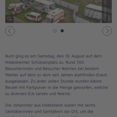
©
C
o
y
ri
g
h
t
:
J
o
h
a
n
ni
t
e
r
/
S
e
b
a
s
ti
a
n
J
a
h
n
p
s
p
s
Vorheriges
Näch
Bunt ging es am Samstag, den 19. August auf dem
Hildesheimer Schützenplatz zu. Rund 700
Besucherinnen und Besucher feierten bei bestem
Wetter auf dem zu dem seit Jahren stattfinden Event
ausgelassen. Zu jeder vollen Stunde wurden kleine
Beutel mit Farbpulver in die Menge geworfen, welche
zu diversen DJs tanzte und feierte.
Die Johanniter aus Hildesheim waren mit sechs
Sanitäterinnen und Sanitätern vor Ort, um die