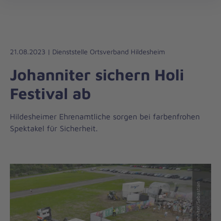
Die
öff
Johanniter
–
Aus
Liebe
21.08.2023 | Dienststelle Ortsverband Hildesheim
zum
Johanniter sichern Holi
Leben
Festival ab
Hildesheimer Ehrenamtliche sorgen bei farbenfrohen
Spektakel für Sicherheit.