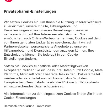
Zertifizierung der Johanniter-Unfall-Hilfe e.V.
Die Johanniter GmbH führt das Spendenzertifikat
des Deutschen Spendenrats e.V.
Dienste & Leistungen
Mitarbeiten & Lernen
Spenden & Stiften