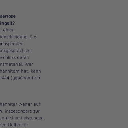
 seriöse
ingelt?
n einen
ienstkleidung. Sie
Sachspenden
onsgespräch zur
nschluss daran
onsmaterial. Wer
ohannitern hat, kann
414 (gebührenfrei)
ohanniter weiter auf
n, insbesondere zur
namtlichen Leistungen.
hen Helfer für