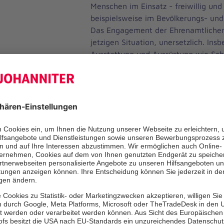
Menschen im Einsatz - freiwillig und 
beispielsweise im Bevölkerungs- und
Das Engagement der Ehrenamtlichen 
jetzigen Situation, unersetzlich. Insb
Ausstattung und Ausrüstung wie Sch
finanzielle Hilfe benötigt. Wer die 
unterstützen möchte, nutzt bitte da
Kontoverbindung:
Johanniter-Unfall-Hilfe e.V., Sozial
IBAN: DE98 3702 0500 0004 3041 0
BFSWDE33XXX
Zur Mittelverwendung der Johannit
Die Johanniter-Unfall-Hilfe e.V. ist 
mildtätiger Verein anerkannt. Über d
erhalten die Förderer jährlich eine
die mit der Steuererklärung beim Fi
werden kann. Das Deutsche Zentralins