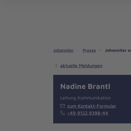
Dienste & Leistungen
Kinder- und Jugendhilfe
Angebote für Privatpersonen
Angebote für Unternehmen
Mitarbeiten & Lernen
Spenden & Stiften
Unsere Projekte im Inland
Im Ausland - Projekte weltweit
Service, Qualität und Transparenz
An
Jo
Ar
So 
Spe
Aus
Liebe
zum
Leben
Johanniter
Presse
Johanniter s
aktuelle Meldungen
Nadine Brantl
Leitung Kommunikation
zum Kontakt-Formular
+49 9122 9398-44