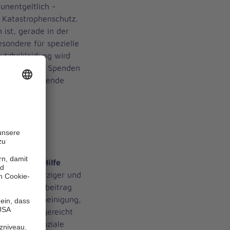
unentgeltlich -
 Katastrophenschutz.
ist, gerade in der
esondere für spezielle
utzbekleidung wird
Johanniter mit Spenden
zu gerne folgende
Bank AG
1, BIC:
er-Unfall-Hilfe
als gemeinnütziger und
en Mitgliedsbeitrag
 Spendenbescheinigung,
nanzamt eingereicht
titut für soziale