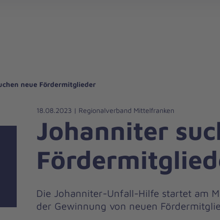
gebote für Privatpersonen
hanniter-Hausnotruf
beiten bei den Johannitern
können Sie helfen
nden zu besonderen Anlässen
Zuhause Pflegen
Erste-Hilfe-Kurse
Ehrenamtlich helfen
Mitarbeitende kommen zu Wort
Mit dem Testament Gutes tun
Als Unternehmen spenden
uchen neue Fördermitglieder
18.08.2023 | Regionalverband Mittelfranken
Johanniter su
Fördermitglied
Die Johanniter-Unfall-Hilfe startet am 
der Gewinnung von neuen Fördermitgli