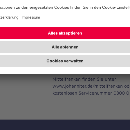
Fragen (DZI) prüft regelmäßig und be
dem DZI-Spendensiegel, dass die e
einen gemeinnützigen Zweck erfülle
transparent, wirtschaftlich sparsam 
arbeiten, sowie wahrhaftig und tran
Mittelverwendung informieren. Eine
Voraussetzung für den Erhalt des Sp
angemessen niedriger Anteil der We
Verwaltungskosten an den Gesamta
Weitere Informationen zu den Johann
Mittelfranken finden Sie unter
www.johanniter.de/mittelfranken od
kostenlosen Servicenummer 0800 0