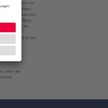
stätigt jährlich mit
rhaltenen Spenden
n und die Johanniter
und leistungsfähig
sparent über die
 wesentliche
enden-Siegels ist ein
rbe- und
usgaben.
itern in
er unter der
191414.