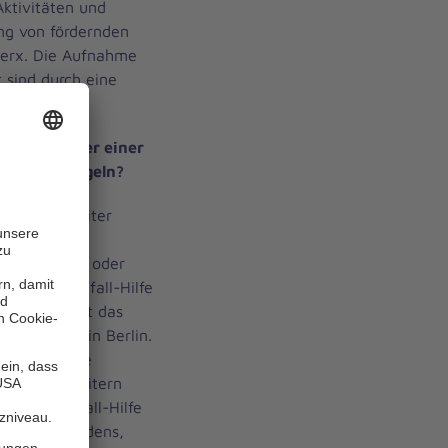
Aktivitäten und
ng von fördernden
 Merx. Die Aufnahme
 sind durch eine
glich.
ich Vertreter einer
Haustür klingeln?
n der Johanniter
, tragen
eld, Schecks oder
anniter-Unfall-Hilfe
t, bestätigt das
ragen (dzi) in Berlin.
nterliegt die
 den Johannitern
anniter-Unfall-Hilfe
Johanniterordens,