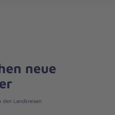
search
chen neue
er
in den Landkreisen