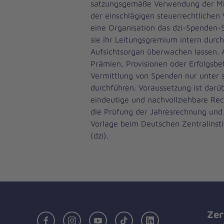
satzungsgemäße Verwendung der Mit
der einschlägigen steuerrechtlichen 
eine Organisation das dzi-Spenden-S
sie ihr Leitungsgremium intern durc
Aufsichtsorgan überwachen lassen. 
Prämien, Provisionen oder Erfolgsbet
Vermittlung von Spenden nur unter 
durchführen. Voraussetzung ist darü
eindeutige und nachvollziehbare Re
die Prüfung der Jahresrechnung und
Vorlage beim Deutschen Zentralinstit
(dzi).
Zer
Facebook
Instagram
Youtube
TikTok
LinkedIn