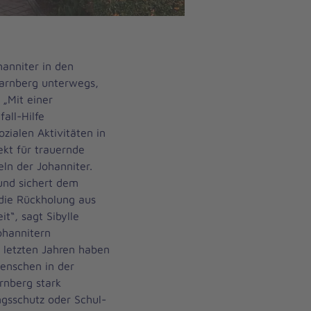
anniter in den
tarnberg unterwegs,
 „Mit einer
all-Hilfe
zialen Aktivitäten in
ekt für trauernde
ln der Johanniter.
 und sichert dem
 die Rückholung aus
t“, sagt Sibylle
ohannitern
 letzten Jahren haben
Menschen in der
rnberg stark
ngsschutz oder Schul-