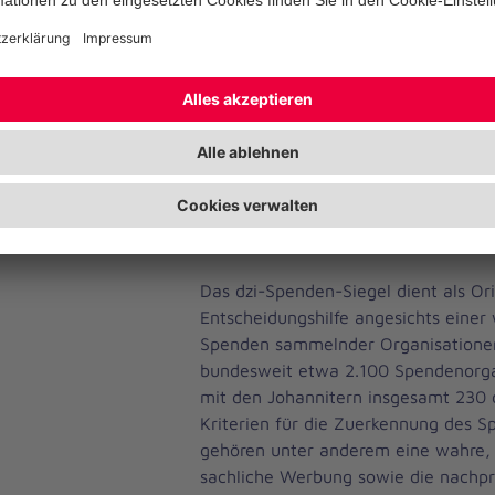
dessen wichtigstes Anliegen seit übe
von Mensch zu Mensch ist. Zur Sich
unterschiedlichsten sozialen und kar
der Verein auf Spenden von Fördere
den Angeboten der Johanniter gehö
Fahrdienst, Bevölkerungsschutz und 
Kindertageseinrichtungen sowie die 
Hilfe.
dzi-Spenden-Siegel
Das dzi-Spenden-Siegel dient als Or
Entscheidungshilfe angesichts eine
Spenden sammelnder Organisatione
bundesweit etwa 2.100 Spendenorga
mit den Johannitern insgesamt 230 d
Kriterien für die Zuerkennung des S
gehören unter anderem eine wahre, 
sachliche Werbung sowie die nachp