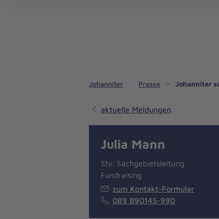
Dienste & Leistungen
Kinder- und Jugendhilfe
Angebote für Privatpersonen
Angebote für Unternehmen
Mitarbeiten & Lernen
Spenden & Stiften
Unsere Projekte im Inland
Im Ausland - Projekte weltweit
Service, Qualität und Transparenz
An
Jo
Ar
So 
Spe
Aus
Liebe
zum
Leben
Johanniter
Presse
Johanniter s
aktuelle Meldungen
Julia Mann
Stv. Sachgebietsleitung
Fundraising
zum Kontakt-Formular
089 890145-990