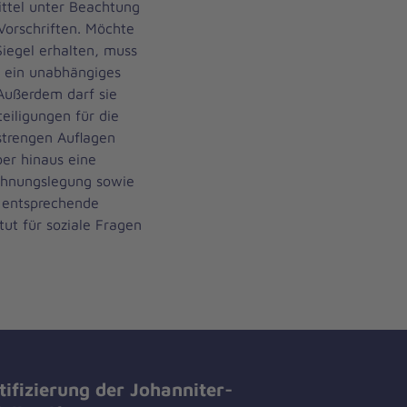
tel unter Beachtung
Vorschriften. Möchte
iegel erhalten, muss
h ein unabhängiges
Außerdem darf sie
eiligungen für die
strengen Auflagen
ber hinaus eine
chnungslegung sowie
 entsprechende
ut für soziale Fragen
tifizierung der Johanniter-