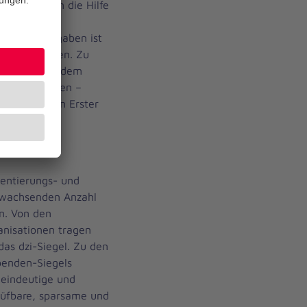
r 900 Jahren die Hilfe
erung der
itativen Aufgaben ist
rn angewiesen. Zu
ren – neben dem
Notrufdiensten –
Ausbildung in Erster
ientierungs- und
r wachsenden Anzahl
n. Von den
nisationen tragen
as dzi-Siegel. Zu den
penden-Siegels
eindeutige und
rüfbare, sparsame und