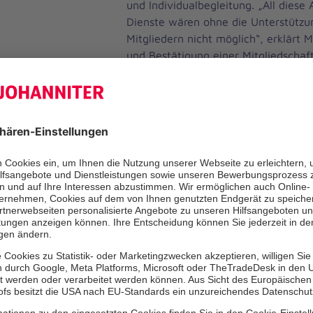
und Individualbegleitung. „All diese 
Dienste wären ohne die Unterstützu
Mitgliedern nicht möglich“, erklärt
und Bestätigung einer Mitgliedschaft
Audio- oder E-Mail-Verifizierung mö
Wie lässt sich erkennen, dass wirkl
seriösen Hilfsorganisation an der 
Die Mitarbeiter und Mitarbeiterinne
führen einen Dienstausweis mit sich
Dienstkleidung und dürfen kein Barg
Sachspenden annehmen. Dass die Joh
vertrauenswürdig mit Spenden umgeh
Deutsche Zentralinstitut für soziale F
Als Träger des dzi-Spenden-Siegels u
Spenden- und Mittelverwendung bei
einer regelmäßigen Prüfung. Die Joh
e.V. ist ein Werk des evangelischen 