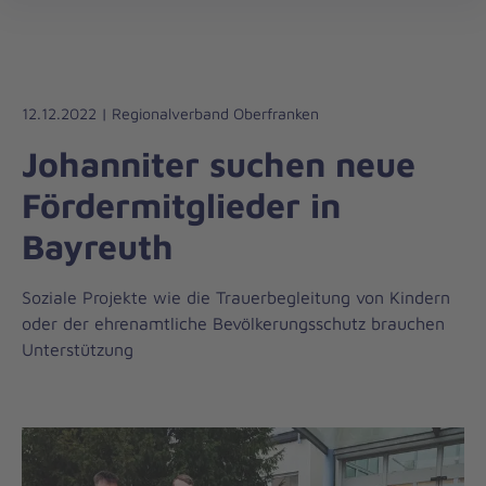
Die
öff
Johanniter
–
Aus
Liebe
12.12.2022 | Regionalverband Oberfranken
zum
Johanniter suchen neue
Leben
Fördermitglieder in
Bayreuth
Soziale Projekte wie die Trauerbegleitung von Kindern
oder der ehrenamtliche Bevölkerungsschutz brauchen
Unterstützung