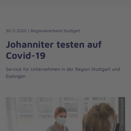
Die
öff
Johanniter
–
Aus
Liebe
30.11.2020 | Regionalverband Stuttgart
zum
Johanniter testen auf
Leben
Covid-19
Service für Unternehmen in der Region Stuttgart und
Esslingen
© Trinkhaus Fotografie