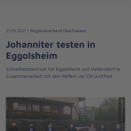
Die
öff
Johanniter
–
Aus
Liebe
21.05.2021 | Regionalverband Oberfranken
zum
Johanniter testen in
Leben
Eggolsheim
Schnelltestzentrum für Eggolsheim und Hallerndorf in
Zusammenarbeit mit den Helfern vor Ort eröffnet
© Ivonne Dötzer