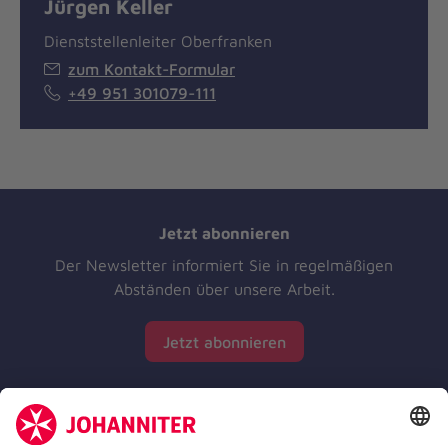
Jürgen Keller
Dienststellenleiter Oberfranken
zum Kontakt-Formular
+49 951 301079-111
Jetzt abonnieren
Der Newsletter informiert Sie in regelmäßigen
Abständen über unsere Arbeit.
Jetzt abonnieren
Zertifizierung der Johanniter-Unfall-Hilfe e.V.