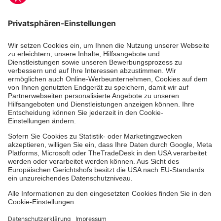
Zertifizierung der Johanniter-Unfall-Hilfe e.V.
Die Johanniter GmbH führt das Spendenzertifikat
des Deutschen Spendenrats e.V.
Dienste & Leistungen
Mitarbeiten & Lernen
Spenden & Stiften