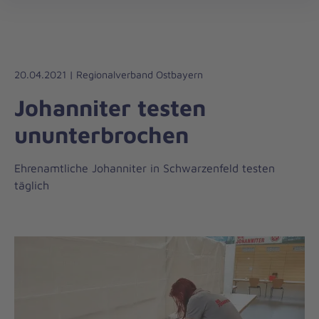
Die
öff
Johanniter
–
Aus
Liebe
20.04.2021 | Regionalverband Ostbayern
zum
Johanniter testen
Leben
ununterbrochen
Ehrenamtliche Johanniter in Schwarzenfeld testen
täglich