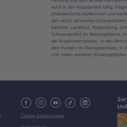
Pentling und dem Bruder-Gerhard-H
auch in der Hospizarbeit tätig. Insg
ehrenamtliche Helferinnen und Helfe
den sechs Johanniter-Ortsverbänden
Kelheim, Landshut, Regensburg, Sc
Schwarzenfeld im Rettungsdienst, im
der Krisenintervention, in den Rettu
den Hunden im Therapieeinsatz, in 
und vielen weiteren Einsatzgebieten
Zer
Facebook
Instagram
Youtube
TikTok
LinkedIn
Unf
Cookie-Einstellungen
e