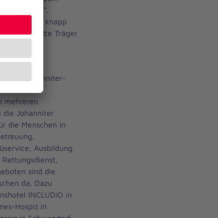
s für Kinder“.
in Ostbayern knapp
mit der größte Träger
n.
eil der Johanniter-
tlichen
an mehreren
 die Johanniter
für die Menschen in
betreuung,
üservice, Ausbildung
, Rettungsdienst,
eboten sind die
schen da. Dazu
onshotel INCLUDiO in
nes-Hospiz in