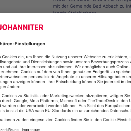
mit der Gemeinde Bad Abbach zu int
Martin Steinkirchner.
Das „Haus für Kinder“ wurde 2018 e
Bildungsjahr übernehmen jetzt die J
Trägerschaft über die Kinderkrippen
Kindergartengruppen. „Für die Eltern
Beschäftigten ändert sich erstmal ni
Sylvia Meyer, Sachgebietsleitung fü
bei den Johannitern in Ostbayern. 
Mitarbeiterinnen und Mitarbeiter, d
führen das Haus in der jetzigen Form
Eltern und Kinder bedeutet das, dass
gewohnten Umgebung von den vertr
und Erziehern betreut werden.
Das „Haus für Kinder“ wird ab Sept
Kindereinrichtung der Johanniter in
„Turmwichteln“, einer Kinderkrippe 