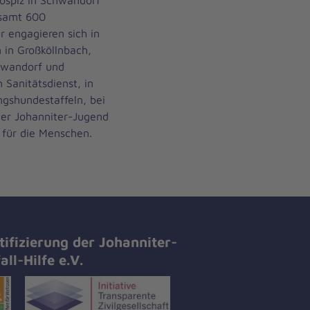
ospiz in Schwandorf
esamt 600
r engagieren sich in
 in Großköllnbach,
hwandorf und
 Sanitätsdienst, in
ngshundestaffeln, bei
der Johanniter-Jugend
 für die Menschen.
tifizierung der Johanniter-
all-Hilfe e.V.