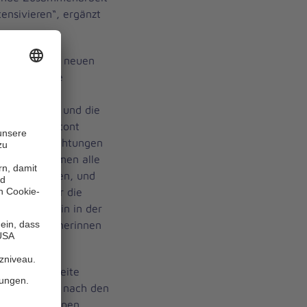
ensivieren“, ergänzt
röffnet. Zum neuen
ohanniter die
- und
, die Kinder und die
cht viel“, betont
r Kindereinrichtungen
„Wir übernehmen alle
ie das möchten, und
 weiter.“ Für die
 sie weiterhin in der
auten Erzieherinnen
ember die zweite
 Bad Abbach, nach den
mit vier Gruppen,