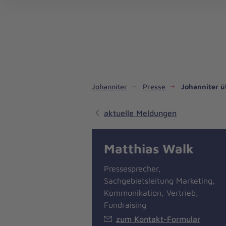
Dienste & Leistungen
Kinder- und Jugendhilfe
Angebote für Privatpersonen
Angebote für Unternehmen
Mitarbeiten & Lernen
Spenden & Stiften
Unsere Projekte im Inland
Im Ausland - Projekte weltweit
Service, Qualität und Transparenz
An
Jo
Ar
So 
Spe
Aus
Liebe
zum
Leben
Johanniter
Presse
Johanniter 
aktuelle Meldungen
Matthias Walk
Pressesprecher,
Sachgebietsleitung Marketing,
Kommunikation, Vertrieb,
Fundraising
zum Kontakt-Formular