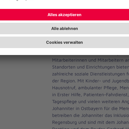
direkt in der Nachbarschaft des „Hau
Insgesamt betreiben die Johanniter 
200 Kindereinrichtungen und sind da
von Kindereinrichtungen in Ostbayer
Die Johanniter in Ostbayern
Der Regionalverband Ostbayern ist T
Unfall-Hilfe. Mit über 1800 hauptam
Mitarbeiterinnen und Mitarbeitern 
Standorten und Einrichtungen bieten
zahlreiche soziale Dienstleistungen 
der Region. Mit Kinder- und Jugend
Hausnotruf, ambulanter Pflege, Men
in Erster Hilfe, Patienten-Fahrdienst
Tagespflege und vielen weiteren Ang
Johanniter in Ostbayern für die Men
betreiben die Johanniter das Inklusi
Regensburg und sind mit dem Johan