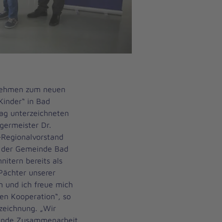
nehmen zum neuen
Kinder“ in Bad
ag unterzeichneten
ermeister Dr.
-Regionalvorstand
al der Gemeinde Bad
itern bereits als
 Pächter unserer
 und ich freue mich
ten Kooperation“, so
zeichnung. „Wir
gende Zusammenarbeit