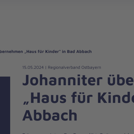
gebote für Privatpersonen
hanniter-Hausnotruf
beiten bei den Johannitern
können Sie helfen
nden zu besonderen Anlässen
Zuhause Pflegen
Erste-Hilfe-Kurse
Ehrenamtlich helfen
Mitarbeitende kommen zu Wort
Mit dem Testament Gutes tun
Als Unternehmen spenden
übernehmen „Haus für Kinder“ in Bad Abbach
15.05.2024 | Regionalverband Ostbayern
Johanniter üb
„Haus für Kind
Abbach