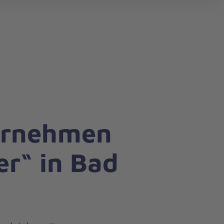
search
ernehmen
er“ in Bad