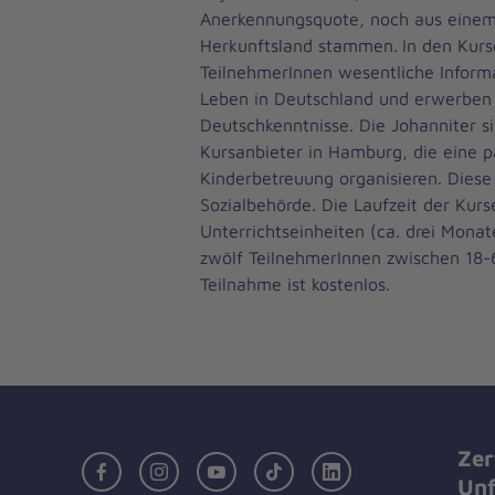
Anerkennungsquote, noch aus einem
Herkunftsland stammen.
In den Kurs
TeilnehmerInnen wesentliche Inform
Leben in Deutschland und erwerben g
Deutschkenntnisse. Die Johanniter s
Kursanbieter in Hamburg, die eine pa
Kinderbetreuung organisieren. Diese 
Sozialbehörde. Die Laufzeit der Kur
Unterrichtseinheiten (ca. drei Mona
zwölf TeilnehmerInnen zwischen 18-6
Teilnahme ist kostenlos.
Zer
Facebook
Instagram
Youtube
TikTok
LinkedIn
Unf