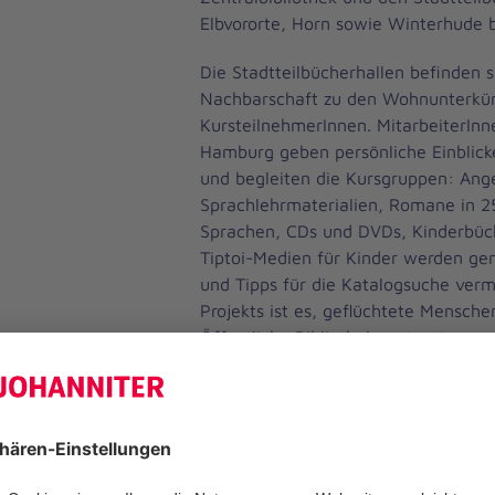
Elbvororte, Horn sowie Winterhude 
Die Stadtteilbücherhallen befinden s
Nachbarschaft zu den Wohnunterkün
KursteilnehmerInnen. MitarbeiterInn
Hamburg geben persönliche Einblicke
und begleiten die Kursgruppen: Ang
Sprachlehrmaterialien, Romane in 2
Sprachen, CDs und DVDs, Kinderbüch
Tiptoi-Medien für Kinder werden g
und Tipps für die Katalogsuche vermi
Projekts ist es, geflüchtete Menschen
Öffentliche Bibliothek vertraut zu 
Sozialraum zu erweitern und Wissen
Annette König, Projektkoordinatorin 
Erstorientierungskurse der Johannite
freuen uns, mit unseren Kursteilneh
Bücherhallen Hamburg systematisch