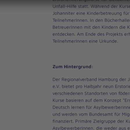
Unfall-Hilfe statt. Während der Kurse
Johanniter eine Kinderbetreuung für
TeilnehmerInnen. In den Bücherhall
BetreuerInnen mit den Kindern die K
entdecken. Am Ende des Projekts erh
TeilnehmerInnen eine Urkunde.
Zum Hintergrund:
Der Regionalverband Hamburg der Jo
e.V. bietet pro Halbjahr neun Erstor
verschiedenen Standorten von föde
Kurse basieren auf dem Konzept "Ers
Deutsch lernen für Asylbewerberinn
und
werden vom Bundesamt für Migr
finanziert. Primäre Zielgruppe der K
AsylbewerberInnen, die weder aus 