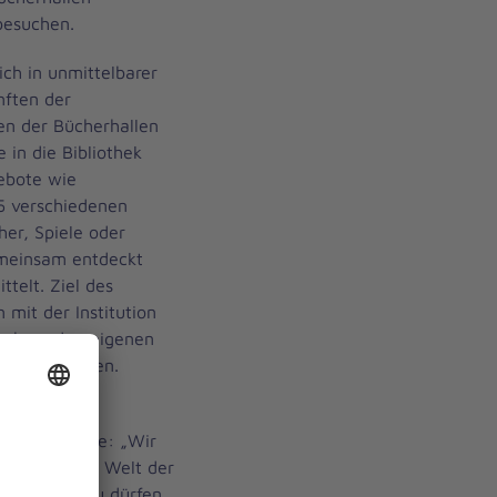
besuchen.
ich in unmittelbarer
ften der
en der Bücherhallen
 in die Bibliothek
ebote wie
5 verschiedenen
er, Spiele oder
emeinsam entdeckt
ttelt. Ziel des
 mit der Institution
machen, den eigenen
 zu vermehren.
der
r-Unfall-Hilfe: „Wir
merInnen die Welt der
 erkunden zu dürfen.