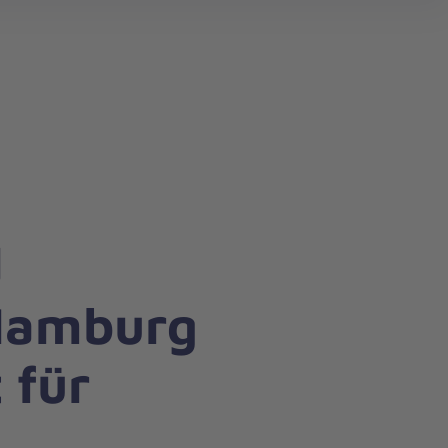
search
d
Hamburg
 für