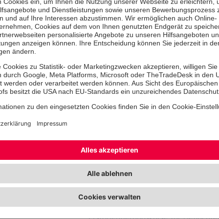
Manche unserer TeilnehmerInnen k
in die Bücherhallen – teils, weil sie 
schreiben können, teils, weil sie Sc
Diese Ängste wollen wir mit unsere
Frauke Untiedt, Direktorin, Bücherh
„Bibliotheken haben eine besondere
Geflüchtete, die in Unterkünften oh
Ausstattung und WLAN wohnen. Die
verstehen sich als ein Haus für alle:
alle Ethnien und Kulturen ein, die v
Sprachkurse, eBooks, Kindermedien
Computerarbeitsplätze und kostenlo
Unsere Gesprächsgruppen „Dialog in
ermöglichen Erfahrungsaustausch u
Kontakten in angenehmer Atmosphä
Die Termine finden während des Unte
Erstorientierungskurse für Geflüchte