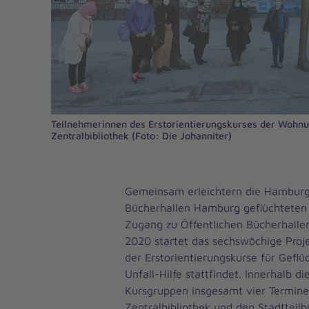
Teilnehmerinnen des Erstorientierungskurses der Wohnun
Zentralbibliothek (Foto: Die Johanniter)
Gemeinsam erleichtern die Hamburg
Bücherhallen Hamburg geflüchtete
Zugang zu Öffentlichen Bücherhalle
2020 startet das sechswöchige Proj
der Erstorientierungskurse für Geflü
Unfall-Hilfe stattfindet. Innerhalb d
Kursgruppen insgesamt vier Termine
Zentralbibliothek und den Stadtteilb