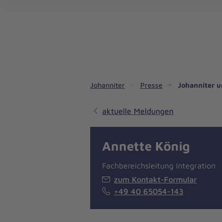
Dienste & Leistungen
Kinder- und Jugendhilfe
Angebote für Privatpersonen
Angebote für Unternehmen
Mitarbeiten & Lernen
Spenden & Stiften
Unsere Projekte im Inland
Im Ausland - Projekte weltweit
Service, Qualität und Transparenz
An
Jo
Ar
So 
Spe
Aus
Liebe
zum
Leben
Johanniter
Presse
Johanniter u
aktuelle Meldungen
Annette König
Fachbereichsleitung Integration
zum Kontakt-Formular
+49 40 65054-143