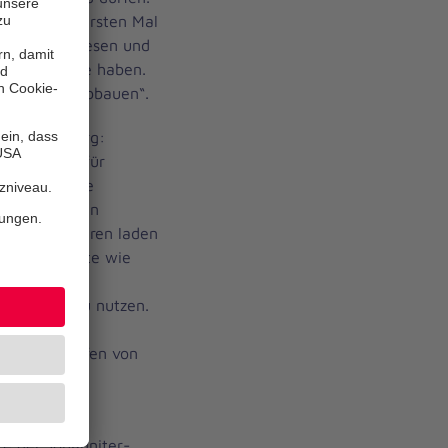
ommen zum ersten Mal
selbst nicht lesen und
hwellenängste haben.
m Angebot abbauen“.
allen Hamburg:
 Bedeutung für
ne technische
 Bücherhallen
 35 offene Türen laden
ielen Angebote wie
 und
ses WLAN zu nutzen.
 Deutsch“
nd das Knüpfen von
re.
rrichts der
te der Johanniter-