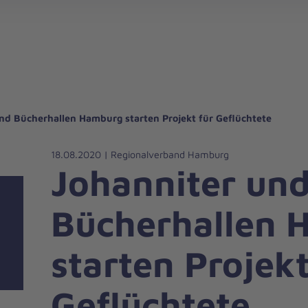
gebote für Privatpersonen
hanniter-Hausnotruf
beiten bei den Johannitern
können Sie helfen
nden zu besonderen Anlässen
Zuhause Pflegen
Erste-Hilfe-Kurse
Ehrenamtlich helfen
Mitarbeitende kommen zu Wort
Mit dem Testament Gutes tun
Als Unternehmen spenden
nd Bücherhallen Hamburg starten Projekt für Geflüchtete
18.08.2020 | Regionalverband Hamburg
Johanniter un
Bücherhallen 
starten Projekt
Geflüchtete