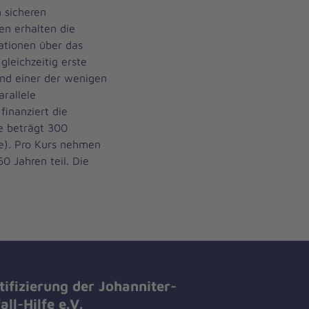
 sicheren
en erhalten die
ationen über das
leichzeitig erste
ind einer der wenigen
rallele
finanziert die
se beträgt 300
te). Pro Kurs nehmen
0 Jahren teil. Die
tifizierung der Johanniter-
all-Hilfe e.V.