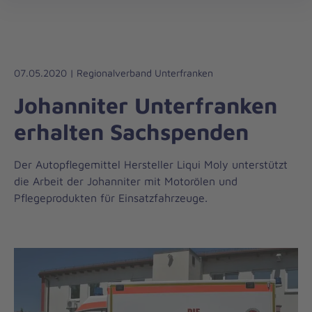
Die
öff
Johanniter
–
Aus
Liebe
07.05.2020 | Regionalverband Unterfranken
zum
Johanniter Unterfranken
Leben
erhalten Sachspenden
Der Autopflegemittel Hersteller Liqui Moly unterstützt
die Arbeit der Johanniter mit Motorölen und
Pflegeprodukten für Einsatzfahrzeuge.