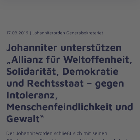
Die
öff
Johanniter
–
Aus
Liebe
17.03.2016 | Johanniterorden Generalsekretariat
zum
Johanniter unterstützen
Leben
„Allianz für Weltoffenheit,
Solidarität, Demokratie
und Rechtsstaat – gegen
Intoleranz,
Menschenfeindlichkeit und
Gewalt“
Der Johanniterorden schließt sich mit seinen