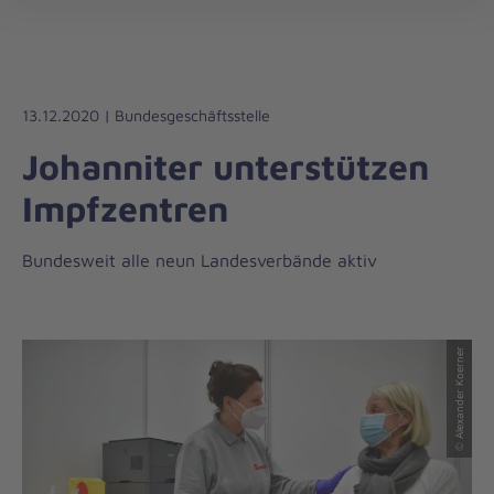
Die
öff
Johanniter
–
Aus
Liebe
13.12.2020 | Bundesgeschäftsstelle
zum
Johanniter unterstützen
Leben
Impfzentren
Bundesweit alle neun Landesverbände aktiv
© Alexander Koerner