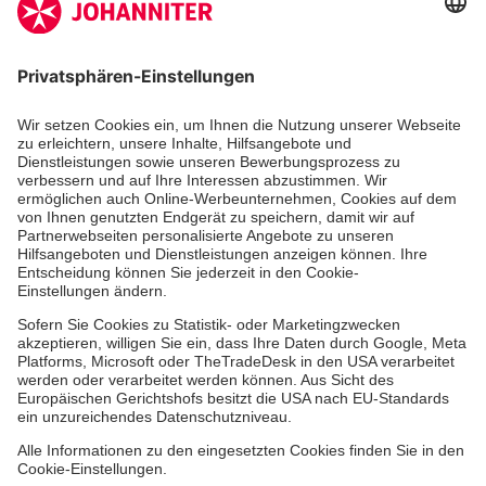
Zertifizierung der Johanniter-Unfall-Hilfe e.V.
Die Johanniter GmbH führt das Spendenzertifikat
des Deutschen Spendenrats e.V.
Dienste & Leistungen
Mitarbeiten & Lernen
Spenden & Stiften