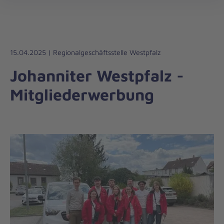
Die
öff
Johanniter
–
Aus
Liebe
15.04.2025 | Regionalgeschäftsstelle Westpfalz
zum
Johanniter Westpfalz -
Leben
Mitgliederwerbung