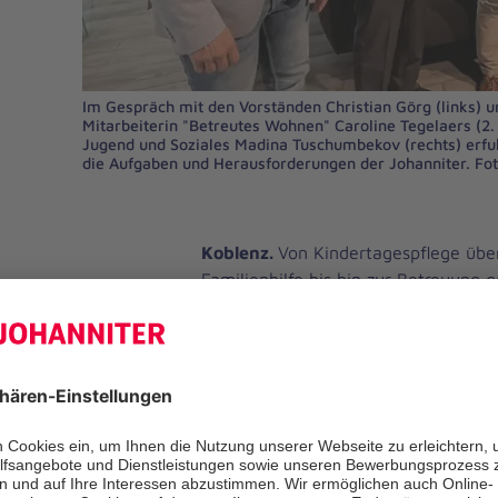
Im Gespräch mit den Vorständen Christian Görg (links) un
Mitarbeiterin "Betreutes Wohnen" Caroline Tegelaers (2.
Jugend und Soziales Madina Tuschumbekov (rechts) erfuh
die Aufgaben und Herausforderungen der Johanniter. Fot
Koblenz.
Von Kindertagespflege übe
Familienhilfe bis hin zur Betreuung g
Jugendlicher und zur ambulanten Pf
der Projekte des Johanniter-Unfall-H
Regionalverbandes Mittelrhein ist b
arbeitsintensiv. Bei einem Besuch in
Regionalgeschäftsstelle in Koblenz i
Bundestagsabgeordnete Josef Oster 
Situation.