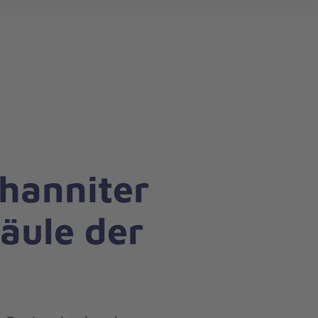
search
ohanniter
Säule der