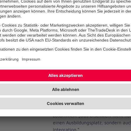
Im Gespräch mit den Vorständen Chr
Franz Obst sowie weiteren Mitglie
Oster einen umfassenden Einblick in 
der Hilfsorganisation. „Die Mitarbei
Mitarbeiter der Johanniter leisten T
und das mit spürbarem Herzblut. Di
für Koblenz und die ganze Region un
Oster.
Allerdings wurde im Austausch auch 
zahlreiche Herausforderungen gibt. V
Betreuung geflüchteter Jugendlicher
akuten Handlungsbedarf. „Zu wenig 
angespannte Wohnsituation und ei
Bürokratie machen es den jungen M
schwer, Fuß zu fassen“, fasste Oste
zusammen. „Das erschwert nicht nur
einen Ausbildungsplatz, sondern auc
Integration.“