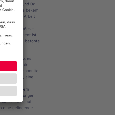
istian Görg und Dr.
dern des Teams bekam
die tägliche Arbeit
terinnen und
ag für Tag Großes –
eses Engagement ist
verzichtbar“, betonte
deutlich, dass es
or allem bei der
 sehen die Johanniter
Sprachkurse, eine
ne lähmende
enschen extrem
r die Schilderungen
 die Aussicht auf
h eine gelingende