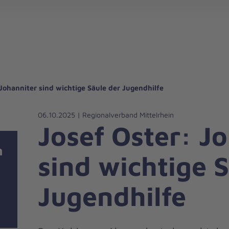
gebote für Privatpersonen
hanniter-Hausnotruf
beiten bei den Johannitern
können Sie helfen
nden zu besonderen Anlässen
Zuhause Pflegen
Erste-Hilfe-Kurse
Ehrenamtlich helfen
Mitarbeitende kommen zu Wort
Mit dem Testament Gutes tun
Als Unternehmen spenden
 Johanniter sind wichtige Säule der Jugendhilfe
06.10.2025 | Regionalverband Mittelrhein
Josef Oster: J
n
sind wichtige 
Jugendhilfe