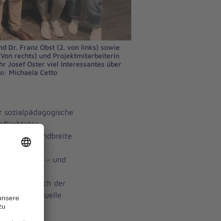
d Dr. Franz Obst (2. von links) sowie
 Von rechts) und Projektmitarbeiterin
r Josef Oster viel Interessantes über
o: Michaela Cetto
r sozialpädagogische
eflüchteter
lege: Die Bandbreite
ilfe
eeindruckend – und
 der
nformierte sich der
über die aktuelle