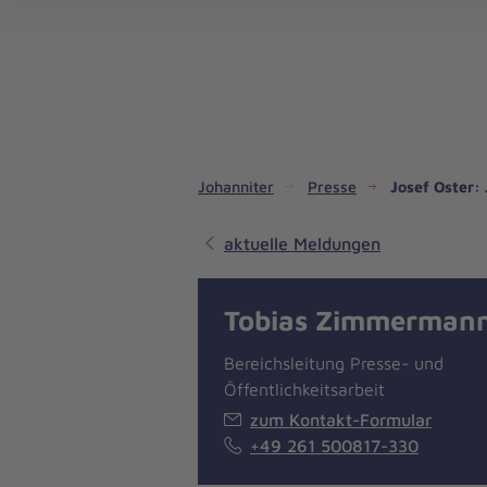
Dienste & Leistungen
Kinder- und Jugendhilfe
Angebote für Privatpersonen
Angebote für Unternehmen
Mitarbeiten & Lernen
Spenden & Stiften
Unsere Projekte im Inland
Im Ausland - Projekte weltweit
Service, Qualität und Transparenz
An
Jo
Ar
So 
Spe
Aus
Liebe
zum
Leben
Johanniter
Presse
Josef Oster:
aktuelle Meldungen
Tobias Zimmerman
Bereichsleitung Presse- und
Öffentlichkeitsarbeit
zum Kontakt-Formular
+49 261 500817-330