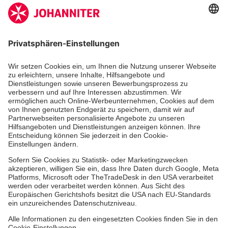
Zertifizierung der Johanniter-Unfall-Hilfe e.V.
Die Johanniter GmbH führt das Spendenzertifikat
des Deutschen Spendenrats e.V.
Dienste & Leistungen
Mitarbeiten & Lernen
Spenden & Stiften