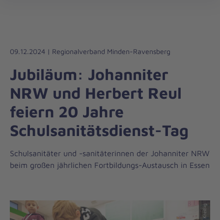
Die
öff
Johanniter
–
Aus
Liebe
09.12.2024 | Regionalverband Minden-Ravensberg
zum
Jubiläum: Johanniter
Leben
NRW und Herbert Reul
feiern 20 Jahre
Schulsanitätsdienst-Tag
Schulsanitäter und -sanitäterinnen der Johanniter NRW
beim großen jährlichen Fortbildungs-Austausch in Essen