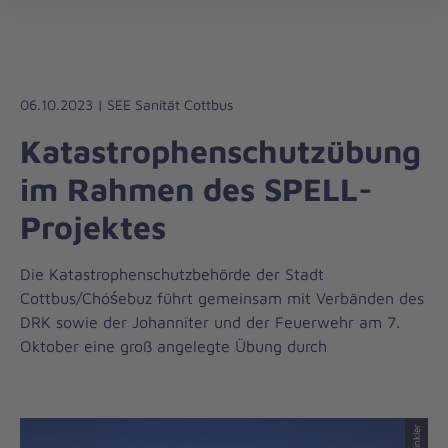
Die
öff
Johanniter
–
Aus
Liebe
06.10.2023 | SEE Sanität Cottbus
zum
Katastrophenschutzübung
Leben
im Rahmen des SPELL-
Projektes
Die Katastrophenschutzbehörde der Stadt
Cottbus/Chóśebuz führt gemeinsam mit Verbänden des
DRK sowie der Johanniter und der Feuerwehr am 7.
Oktober eine groß angelegte Übung durch