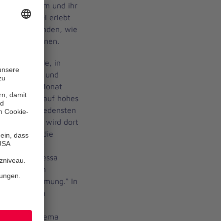
 Vanessa Baum und ihr
 Jahren viel erlebt
ht und gefunden, wie
erstützen können.
gründet wurde, in
äter treffen und
 einmal im Monat
n kam dazu, auf hohes
re zu verschiedensten
nd Pubertät wird dort
rechte und die
Frage, Kinder
g“, sagt Vanessa
ehlen auch im
ur Mitbestimmung.“ In
 Gründung vom
chtturm der
 wuchs das Thema