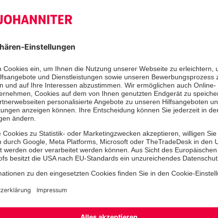
Arbeitslosigkeit, häusliche Gewalt…
Team haben in den vergangenen zehn
und immer wieder neue Ideen gesuc
sie die Kinder und ihre Familien unt
Dazu gehört, dass ein Elterncafé ge
dem sich jeden Morgen Mütter und V
austauschen können. Ein regelmäßig
stattfindender Stammtisch für Elter
Interesse stießen auch Elternsemina
Themen. Über Geschwisterrivalität u
genauso gesprochen wie über Kinder
Mitbeteiligung von Kindern. „Keine 
brauchen Orientierung und Erziehun
Baum, „aber das geht statt mit Bef
Gespräch und mit der Bereitschaft z
der Kita, die fünf Jahre nach ihrer
Johanniter-Bundesverband zum „Leu
Integration“ ausgezeichnet wurde,