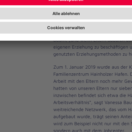
Kinderrechte und nahm immer mehr
Mitarbeitenden im pädagogischen Te
Mal, wenn sie merken, dass ihre Arbeit
zu sehen, wenn ein Kind sich traut, 
gegenüber seine Rechte einzuforder
Baum, „und wenn Eltern dadurch begi
eigenen Erziehung zu beschäftigen u
genutzten Erziehungsmethoden zu hi
Zum 1. Januar 2019 wurde aus der K
Familienzentrum Hainholzer Hafen. 
Arbeit mit den Eltern noch mehr Ge
hatten von unseren Eltern nur sieben
inzwischen befindet sich etwa die H
Arbeitsverhältnis“, sagt Vanessa Ba
weitreichende Netzwerk, das vom H
aufgebaut wurde, trägt seinen Antei
wird zum Beispiel nicht nur mit den 
sondern auch mit dem Jobcenter.