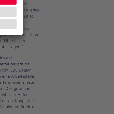
 Raum ein. Die
am freuen sich jedes
 wirkt. „Es ist toll
seinen Eltern
n“, sagt Vanessa
nnen, sich mit ihrer
nd ihre bisher
nterfragen.“
ita das
Damit bekam die
wicht. „Zu Beginn
 eine Arbeitsstelle,
äfte in einem festen
um. Das gute und
ainholzer Hafen
l daran. Kooperiert
Schulen im Stadtteil,