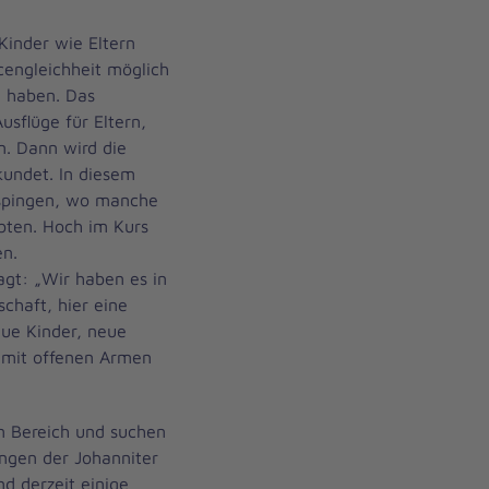
 Kinder wie Eltern
cengleichheit möglich
 haben. Das
usflüge für Eltern,
n. Dann wird die
undet. In diesem
ispingen, wo manche
bten. Hoch im Kurs
n.
agt: „Wir haben es in
chaft, hier eine
eue Kinder, neue
 mit offenen Armen
n Bereich und suchen
ngen der Johanniter
d derzeit einige