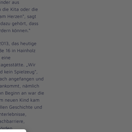
inder aus
 die Kita oder die
 am Herzen“, sagt
„dazu gehört, dass
rdern können.“
2013, das heutige
e 16 in Hainholz
 eine
tagesstätte. „Wir
d kein Spielzeug“,
fach angefangen und
h ankommt, nämlich
on Beginn an war die
dem neuen Kind kam
ellen Geschichte und
terlebnisse,
achbarriere,
örden,