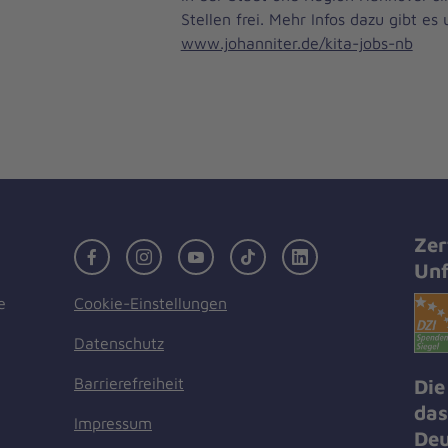
Stellen frei. Mehr Infos dazu gibt es 
www.johanniter.de/kita-jobs-nb
Zer
Facebook
Instagram
Youtube
TikTok
LinkedIn
Unf
Cookie-Einstellungen
e
Datenschutz
Barrierefreiheit
Die
das
Impressum
Deu