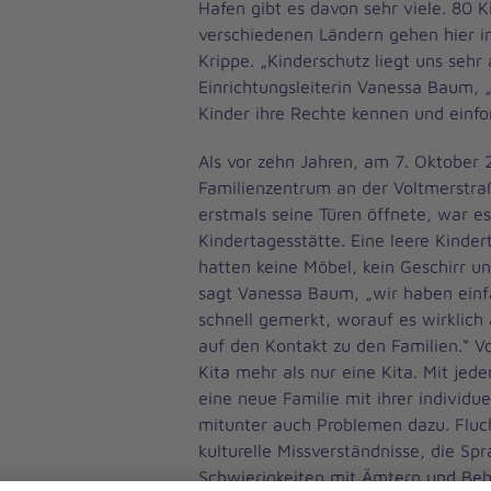
Hafen gibt es davon sehr viele. 80 K
verschiedenen Ländern gehen hier in
Krippe. „Kinderschutz liegt uns sehr
Einrichtungsleiterin Vanessa Baum, 
Kinder ihre Rechte kennen und einfo
Als vor zehn Jahren, am 7. Oktober 
Familienzentrum an der Voltmerstraß
erstmals seine Türen öffnete, war es
Kindertagesstätte. Eine leere Kinder
hatten keine Möbel, kein Geschirr un
sagt Vanessa Baum, „wir haben ein
schnell gemerkt, worauf es wirklic
auf den Kontakt zu den Familien.“ V
Kita mehr als nur eine Kita. Mit je
eine neue Familie mit ihrer individu
mitunter auch Problemen dazu. Fluch
kulturelle Missverständnisse, die Spr
Schwierigkeiten mit Ämtern und Beh