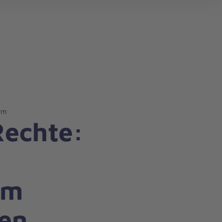
search
urm
Rechte:
um
fen