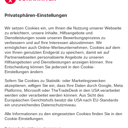
Zertifizierung der Johanniter-Unfall-Hilfe e.V.
Die Johanniter GmbH führt das Spendenzertifikat
des Deutschen Spendenrats e.V.
Dienste & Leistungen
Mitarbeiten & Lernen
Spenden & Stiften