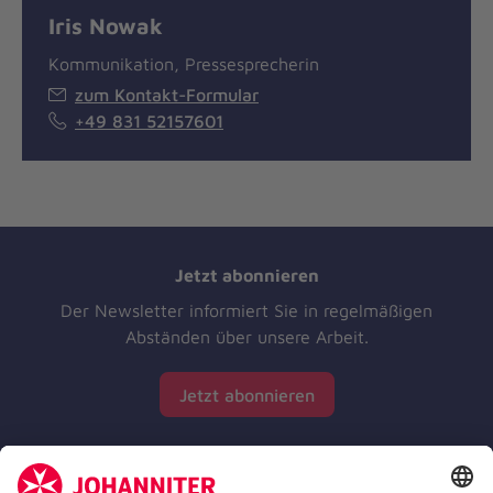
Iris Nowak
Kommunikation, Pressesprecherin
zum Kontakt-Formular
+49 831 52157601
Jetzt abonnieren
Der Newsletter informiert Sie in regelmäßigen
Abständen über unsere Arbeit.
Jetzt abonnieren