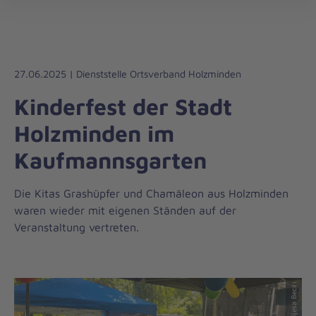
Die
öff
Johanniter
–
Aus
Liebe
27.06.2025 | Dienststelle Ortsverband Holzminden
zum
Kinderfest der Stadt
Leben
Holzminden im
Kaufmannsgarten
Die Kitas Grashüpfer und Chamäleon aus Holzminden
waren wieder mit eigenen Ständen auf der
Veranstaltung vertreten.
© © Kita Chamäleon
© © Eljesa Beciri