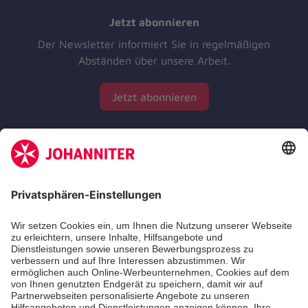
Jetzt abonnieren
Der Newsletter informiert Sie in regelmäßigen
Abständen über unsere Arbeit.
Jetzt abonnieren
Zertifizierung der Johanniter-Unfall-Hilfe e.V.
Die Johanniter GmbH führt das Spendenzertifikat
des Deutschen Spendenrats e.V.