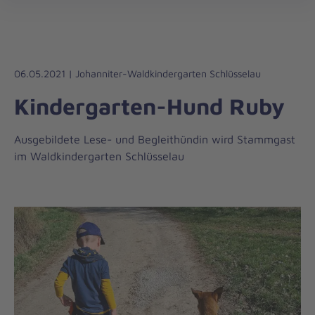
Die
öff
Johanniter
–
Aus
Liebe
06.05.2021 | Johanniter-Waldkindergarten Schlüsselau
zum
Kindergarten-Hund Ruby
Leben
Ausgebildete Lese- und Begleithündin wird Stammgast
im Waldkindergarten Schlüsselau