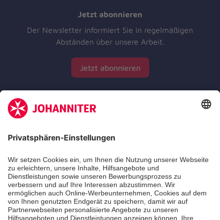
Jetzt abonnieren
Der Newsletter informiert Sie in regelmäßigen
Abständen über unsere Arbeit.
Jetzt abonnieren
Zertifizierung der Johanniter-Unfall-Hilfe e.V.
Die Johanniter GmbH führt das Spendenzertifikat
des Deutschen Spendenrats e.V.