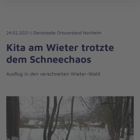
Die
öff
Johanniter
–
Aus
Liebe
24.02.2021 | Dienststelle Ortsverband Northeim
zum
Kita am Wieter trotzte
Leben
dem Schneechaos
Ausflug in den verschneiten Wieter-Wald
© Copyright: Johanniter