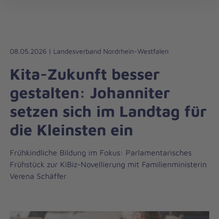
Die
öff
Johanniter
–
Aus
Liebe
08.05.2026 | Landesverband Nordrhein-Westfalen
zum
Kita-Zukunft besser
Leben
gestalten: Johanniter
setzen sich im Landtag für
die Kleinsten ein
Frühkindliche Bildung im Fokus: Parlamentarisches
Frühstück zur KiBiz-Novellierung mit Familienministerin
Verena Schäffer