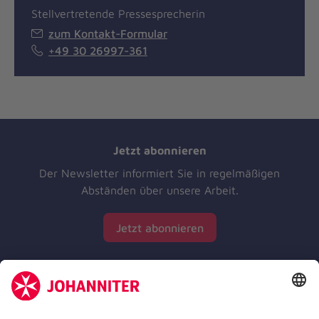
Stellvertretende Pressesprecherin
zum Kontakt-Formular
+49 30 26997-361
Jetzt abonnieren
Der Newsletter informiert Sie in regelmäßigen
Abständen über unsere Arbeit.
Jetzt abonnieren
Zertifizierung der Johanniter-Unfall-Hilfe e.V.