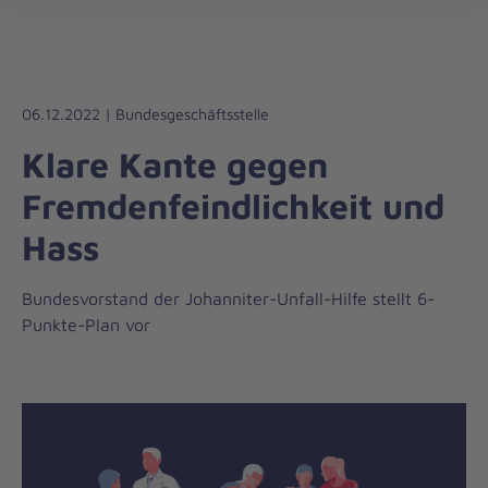
Die
öff
Johanniter
–
Aus
Liebe
06.12.2022 | Bundesgeschäftsstelle
zum
Klare Kante gegen
Leben
Fremdenfeindlichkeit und
Hass
Bundesvorstand der Johanniter-Unfall-Hilfe stellt 6-
Punkte-Plan vor