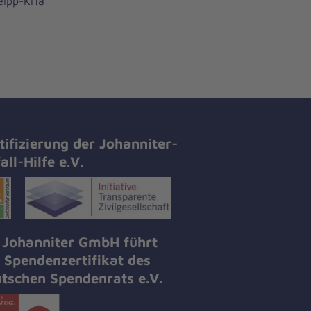
eipp-KiTa
tifizierung der Johanniter-
all-Hilfe e.V.
 Johanniter GmbH führt
 Spendenzertifikat des
tschen Spendenrats e.V.