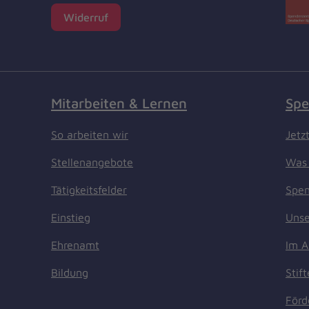
Widerruf
Mitarbeiten & Lernen
Spe
So arbeiten wir
Jetz
Stellenangebote
Was 
Tätigkeitsfelder
Spen
Einstieg
Unse
Ehrenamt
Im A
Bildung
Stif
Förd