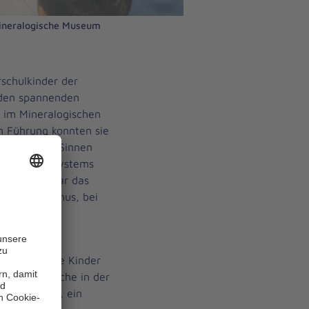
 Mineralogische Museum
rschulkinder der
 den spannenden
im Mineralogischen
 Führung konnten sie
n mit allen Sinnen
eres Sonnensystems
Highlight war das
a Vulkanismus, bei
fen sich die Kinder
reuen: Besuche in der
Teddyklinik, ein