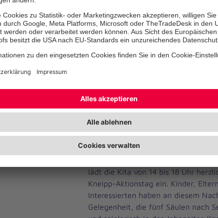
Ausflug in die Vollkornbäckerei sowi
gemeinsame Abschlussausflug mit Ü
Kindergarten stehen noch auf dem 
Gemeinsame Exkursionen im Vorschul
Bestandteil der Kneipp-Konzeption d
Naturnahes und lebensnahes Lernen
Kita besonders am Herzen. Dabei gre
anderem die Kneipp-Säulen Bewegu
Lebensordnung gezielt auf und mache
im Alltag erlebbar.
Ein besonderer Termin steht bereits 
lädt die Kita von 14 bis 18 Uhr herz
Kneipp-Aktionstag ein. Kinder, Eltern
Interessierten haben an diesem Nac
Gelegenheit, die fünf Säulen nach S