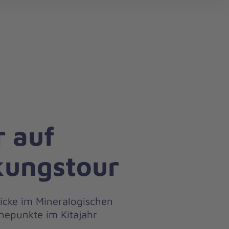
search
r auf
kungstour
icke im Mineralogischen
hepunkte im Kitajahr