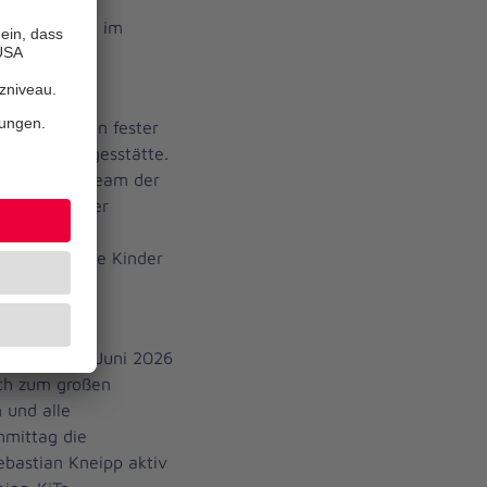
e der große
bernachtung im
Programm.
jahr sind ein fester
er Kindertagesstätte.
 liegt dem Team der
ifen sie unter
ng und
n sie für die Kinder
fest: Am 13. Juni 2026
lich zum großen
 und alle
hmittag die
ebastian Kneipp aktiv