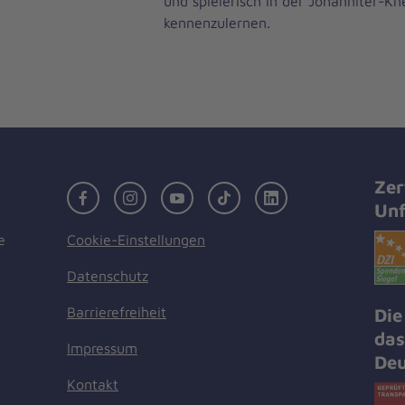
und spielerisch in der Johanniter-Kn
kennenzulernen.
Zer
Facebook
Instagram
Youtube
TikTok
LinkedIn
Unf
Cookie-Einstellungen
e
Datenschutz
Barrierefreiheit
Die
das
Impressum
Deu
Kontakt