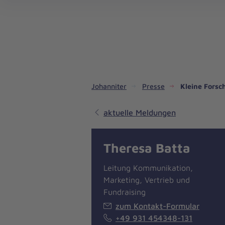
Dienste & Leistungen
Kinder- und Jugendhilfe
Angebote für Privatpersonen
Angebote für Unternehmen
Mitarbeiten & Lernen
Spenden & Stiften
Unsere Projekte im Inland
Im Ausland - Projekte weltweit
Service, Qualität und Transparenz
An
Jo
Ar
So 
Spe
Aus
Liebe
zum
Leben
Johanniter
Presse
Kleine Forsc
aktuelle Meldungen
Theresa Batta
Leitung Kommunikation,
Marketing, Vertrieb und
Fundraising
zum Kontakt-Formular
+49 931 454348-131