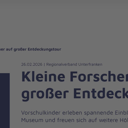
gebote für Privatpersonen
hanniter-Hausnotruf
beiten bei den Johannitern
können Sie helfen
nden zu besonderen Anlässen
Zuhause Pflegen
Erste-Hilfe-Kurse
Ehrenamtlich helfen
Mitarbeitende kommen zu Wort
Mit dem Testament Gutes tun
Als Unternehmen spenden
her auf großer Entdeckungstour
26.02.2026 | Regionalverband Unterfranken
Kleine Forsche
großer Entdec
Vorschulkinder erleben spannende Einbl
Museum und freuen sich auf weitere Hö