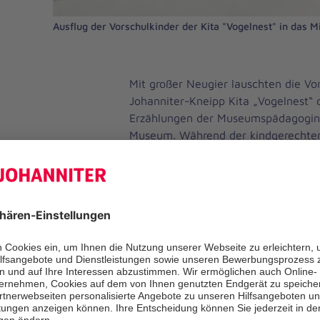
Ausflug der Vorschulkinder der Kita "Vogelnest" in das
Mit großer Neugier lauschten die Vo
Johanniter-Kneipp Kita „Vogelnest“
Erzählungen der Museumspädagogin 
Museum. Während der kindgerechten
verschiedene Gesteine und Mineralie
entdecken und die Erde als Teil uns
näher kennenlernen. Ein besonderes 
abschließende Experiment zum Them
dem alle begeistert mitwirkten.
Auch in den kommenden Monaten dür
auf zahlreiche weitere Höhepunkte f
Residenz und der Umweltstation, die 