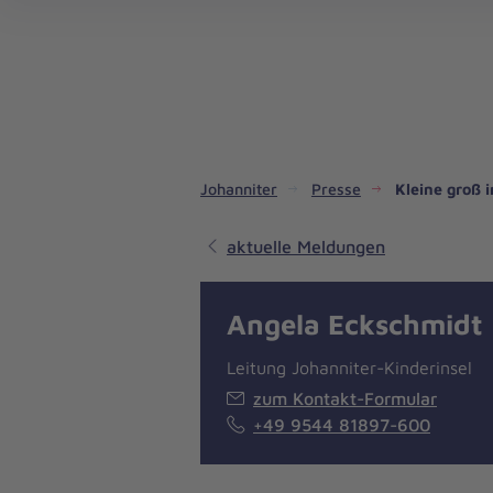
Dienste & Leistungen
Kinder- und Jugendhilfe
Angebote für Privatpersonen
Angebote für Unternehmen
Mitarbeiten & Lernen
Spenden & Stiften
Unsere Projekte im Inland
Im Ausland - Projekte weltweit
Service, Qualität und Transparenz
An
Jo
Ar
So 
Spe
Aus
Liebe
zum
Leben
Johanniter
Presse
Kleine groß
aktuelle Meldungen
Angela Eckschmidt
Leitung Johanniter-Kinderinsel
zum Kontakt-Formular
+49 9544 81897-600