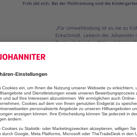
Früh übt sich: Bei der Mülltrennung sind die Kindergarte
„Für Umweltbildung ist es nie zu früh
Eckschmidt, Leiterin der Johanniter-
Reckendorf sicher. “Wir möchten sch
spielerisch vermitteln, wie wertvoll
wie wir sie schützen können und wie
verantwortungsbewusst mit der Um
natürlichen Ressourcen umgehen kön
Umwelterziehung neben der musikali
der beiden Jahresziele der Kinderins
Kindergartenjahr.
Kinder sind von Natur aus neugierig
begeisterungsfähig. Außerdem sind s
Beobachter, mit der Fähigkeit eine 
zur Natur aufzubauen. Beste Voraus
Kinder an umweltverantwortliches 