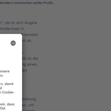
nkindern inzwischen echte Profis.
“, da ist sich Angela
Kinderinsel in
on unseren Kleinsten
 unsere Umwelt ist,
 wir
welt und den
nen.“ Deshalb ist die
schen Bildung eines
el im laufenden
 und
ie sensible
besondere Beziehung
setzungen also, um
Denken und Handeln