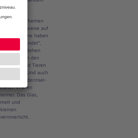
verschiedene Themen
wir beispielsweise auf
Martinslaterne haben
gläser verwendet“,
m Programm stehen
aturtage, um den
Pflanzen und Tieren
 zu bringen. Und auch
ich die Kinderinsel-
setzt. In allen
eimer. Das Glas,
mmelt und
kleinen
verinnerlicht.