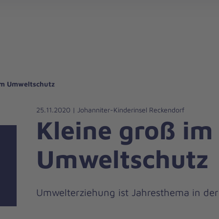
gebote für Privatpersonen
hanniter-Hausnotruf
beiten bei den Johannitern
können Sie helfen
nden zu besonderen Anlässen
Zuhause Pflegen
Erste-Hilfe-Kurse
Ehrenamtlich helfen
Mitarbeitende kommen zu Wort
Mit dem Testament Gutes tun
Als Unternehmen spenden
 im Umweltschutz
25.11.2020 | Johanniter-Kinderinsel Reckendorf
Kleine groß im
Umweltschutz
Umwelterziehung ist Jahresthema in der