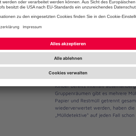
heranzuführen.
„Über das Jahr verteilt gehen wir 
an. Beim Spielen und Basteln legen 
Wiederverwertung wert. Für unsere 
wir dieses Jahr gebrauchte Einmach
erzählt Angela Eckschmidt. Auf de
aber auch regelmäßige Wald- und N
Kindern den sorgsamen Umgang mit 
oder auch den Jahreskreislauf näher
mit dem Thema Mülltrennung haben s
Kinder bereits intensiv auseinanderge
Gruppenräumen gibt es mehrere Müll
Papier und Restmüll getrennt gesa
wiederverwertet werden, haben die 
„Mülldetektive“ auf jeden Fall schon 