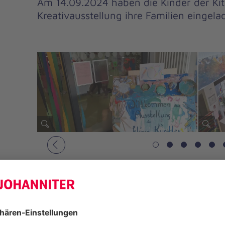
Am 14.09.2024 haben die Kinder der Kit
Kreativausstellung ihre Familien eingela
Vorheriges
Aufgeregt führten die Kinder unter 
Erzieherin Stefanie Bannier ihre Lieb
14-16 Uhr durch die Ausstellung. V