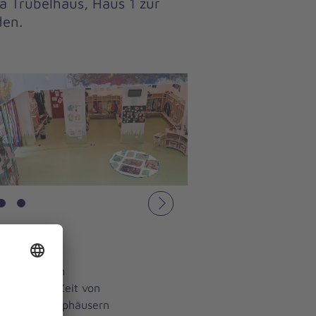
a Trubelhaus, Haus 1 zur
den.
Nächstes
Anleitung von
sten in der Zeit von
on bunten Papphäusern