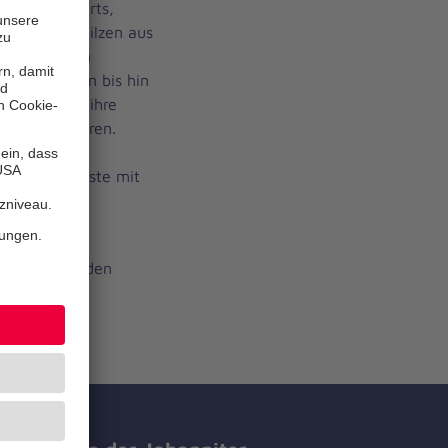
 Batik T-Shirts,
terbildern, Pilzen aus
, verzierten
 Nudelbildern bis hin
 die Kinder ihre
en präsentieren.
ehörigen die
ne große Kiste mit
tand ein
die Kinder den