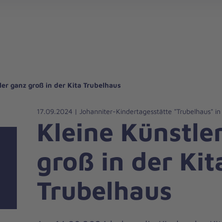
gebote für Privatpersonen
hanniter-Hausnotruf
beiten bei den Johannitern
können Sie helfen
nden zu besonderen Anlässen
Zuhause Pflegen
Erste-Hilfe-Kurse
Ehrenamtlich helfen
Mitarbeitende kommen zu Wort
Mit dem Testament Gutes tun
Als Unternehmen spenden
ler ganz groß in der Kita Trubelhaus
17.09.2024 | Johanniter-Kindertagesstätte "Trubelhaus" in
Kleine Künstle
groß in der Kit
Trubelhaus