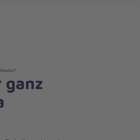
search
 Basdorf
r ganz
a