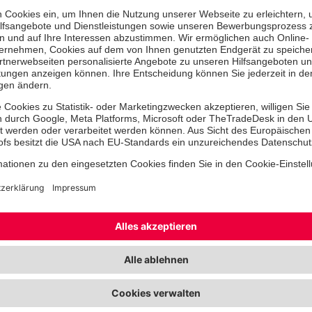
über Schatzkisten aus Naturmaterial,
bunten Trittsteinen, abstrakten Fens
Estrich, Seelenvögeln aus Bauschaum
Schalplatten, einem Pokal aus Folie,
zu Blumen aus PET-Flaschen konnten
unterschiedlichen Materialerfahrung
Zurecht stolz fotografierten die Ang
Kunstwerke und spendeten prompt ei
neuem Gestaltungsmaterial.
Bei Kaffee, Kuchen und Snacks ents
ungezwungener Austausch ,während 
Spielplatz der Kita nutzten.