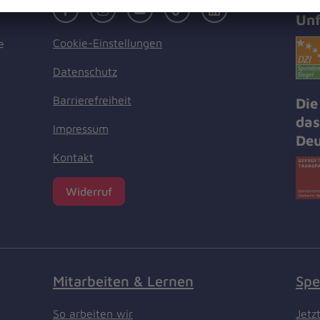
Zer
Facebook
Instagram
Youtube
TikTok
LinkedIn
Unf
Cookie-Einstellungen
e
Datenschutz
Barrierefreiheit
Die
das
Impressum
Deu
Kontakt
Widerruf
Mitarbeiten & Lernen
Spe
So arbeiten wir
Jetz