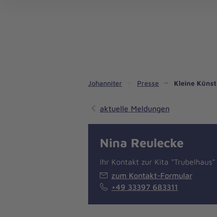
Dienste & Leistungen
Kinder- und Jugendhilfe
Angebote für Privatpersonen
Angebote für Unternehmen
Mitarbeiten & Lernen
Spenden & Stiften
Unsere Projekte im Inland
Im Ausland - Projekte weltweit
Service, Qualität und Transparenz
An
Jo
Ar
So 
Spe
Aus
Liebe
zum
Leben
Johanniter
Presse
Kleine Künst
aktuelle Meldungen
Nina Reulecke
Ihr Kontakt zur Kita "Trubelhaus"
zum Kontakt-Formular
+49 33397 683311