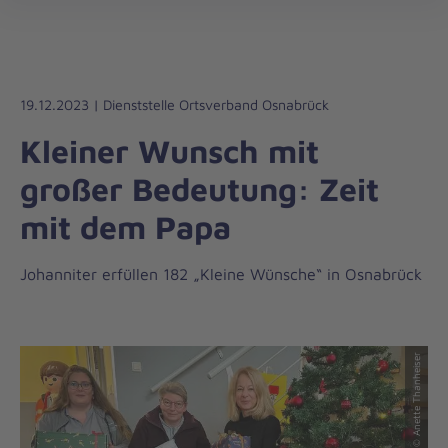
Die
öff
Johanniter
–
Aus
Liebe
19.12.2023 | Dienststelle Ortsverband Osnabrück
zum
Kleiner Wunsch mit
Leben
großer Bedeutung: Zeit
mit dem Papa
Johanniter erfüllen 182 „Kleine Wünsche“ in Osnabrück
© Anette Thanheiser