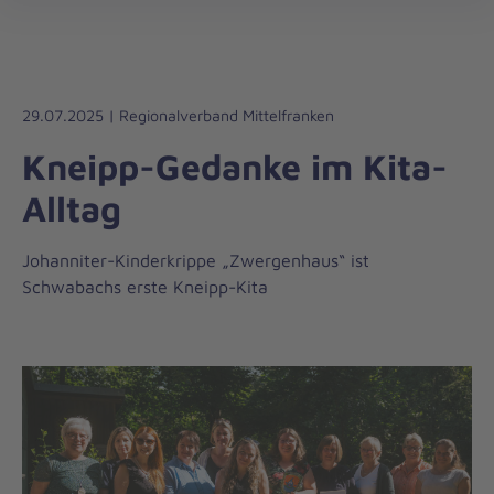
Die
öff
Johanniter
–
Aus
Liebe
29.07.2025 | Regionalverband Mittelfranken
zum
Kneipp-Gedanke im Kita-
Leben
Alltag
Johanniter-Kinderkrippe „Zwergenhaus“ ist
Schwabachs erste Kneipp-Kita