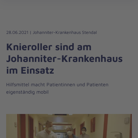
Die
öff
Johanniter
–
Aus
Liebe
28.06.2021 | Johanniter-Krankenhaus Stendal
zum
Knieroller sind am
Leben
Johanniter-Krankenhaus
im Einsatz
Hilfsmittel macht Patientinnen und Patienten
eigenständig mobil