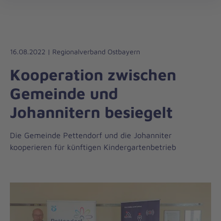
Die
öff
Johanniter
–
Aus
Liebe
16.08.2022 | Regionalverband Ostbayern
zum
Kooperation zwischen
Leben
Gemeinde und
Johannitern besiegelt
Die Gemeinde Pettendorf und die Johanniter
kooperieren für künftigen Kindergartenbetrieb