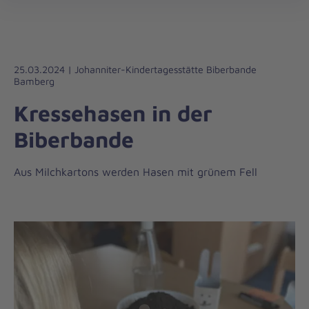
Die
öff
Johanniter
–
Aus
Liebe
25.03.2024 | Johanniter-Kindertagesstätte Biberbande
Bamberg
zum
Leben
Kressehasen in der
Biberbande
Aus Milchkartons werden Hasen mit grünem Fell