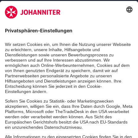
Zertifizierung der Johanniter-Unfall-Hilfe e.V.
Die Johanniter GmbH führt das Spendenzertifikat
des Deutschen Spendenrats e.V.
Dienste & Leistungen
Mitarbeiten & Lernen