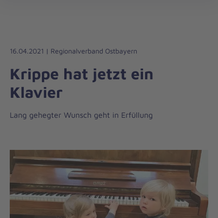
Die
öff
Johanniter
–
Aus
Liebe
16.04.2021 | Regionalverband Ostbayern
zum
Krippe hat jetzt ein
Leben
Klavier
Lang gehegter Wunsch geht in Erfüllung