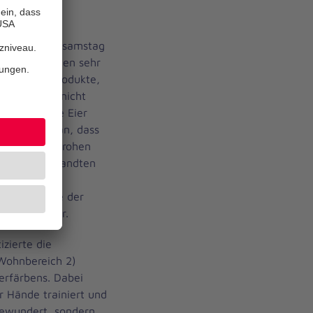
er Fastenzeit
 bis zum Karsamstag
hen das Fasten sehr
 tierische Produkte,
 allerdings nicht
amit sich die Eier
 Man nimmt an, dass
 sie von den rohen
 Frauen verwandten
ie Eier in
ach dem Ende der
efärbten Eier.
izierte die
Wohnbereich 2)
erfärbens. Dabei
r Hände trainiert und
bewundert, sondern