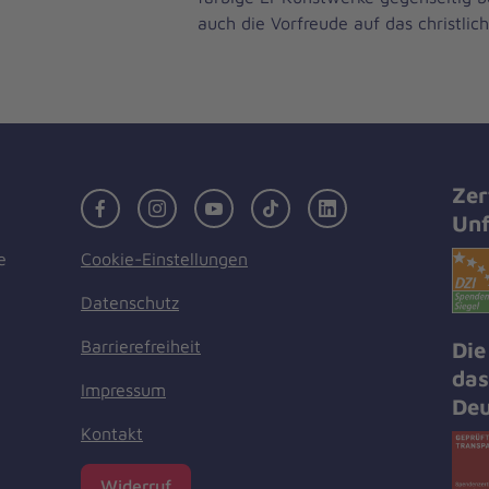
auch die Vorfreude auf das christlich
Zer
Facebook
Instagram
Youtube
TikTok
LinkedIn
Unf
Cookie-Einstellungen
e
Datenschutz
Barrierefreiheit
Die
das
Impressum
Deu
Kontakt
Widerruf