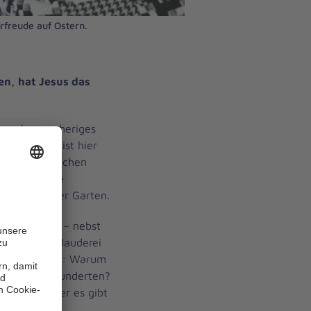
rfreude auf Ostern.
en, hat Jesus das
ern ohne vorheriges
ar! Darüber ist hier
tel der Deutschen
ls die Hälfte
 im Haus oder Garten.
Einrichtung – nebst
 geselliger Plauderei
nen erörtert: Warum
ehreren Jahrhunderten?
esichert, aber es gibt