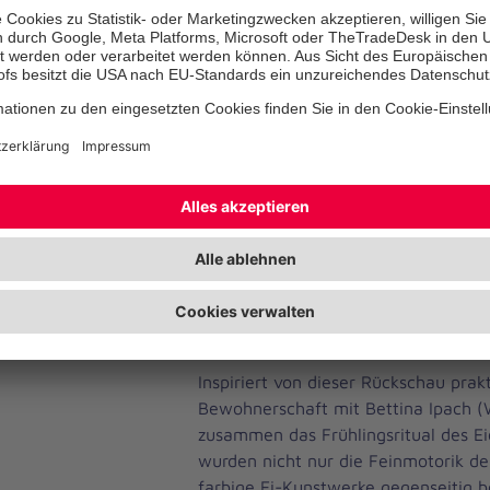
Wahrscheinlich ist die Tradition in d
begründet, die vom Aschermittwoch
andauert. Früher nahmen die Mensc
ernst und verzichteten auf sämtliche
Süßes und Wein. Das hielt die Hühner
davon ab, jeden Tag Eier zu legen. D
länger hielten, wurden sie gekocht.
die Hausfrauen die Eier färbten, um
Eiern unterscheiden zu können. Die
natürliche Färbemittel und kochten d
Zwiebelschalen oder rote Beete. N
Fastenzeit aßen die Menschen ihre g
Inspiriert von dieser Rückschau prakt
Bewohnerschaft mit Bettina Ipach (
zusammen das Frühlingsritual des Ei
wurden nicht nur die Feinmotorik de
farbige Ei-Kunstwerke gegenseitig 