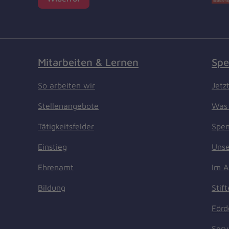
Mitarbeiten & Lernen
Spe
So arbeiten wir
Jetz
Stellenangebote
Was 
Tätigkeitsfelder
Spen
Einstieg
Unse
Ehrenamt
Im A
Bildung
Stif
Förd
Serv