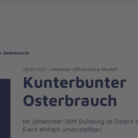
gebote für Privatpersonen
hanniter-Hausnotruf
beiten bei den Johannitern
können Sie helfen
nden zu besonderen Anlässen
Zuhause Pflegen
Erste-Hilfe-Kurse
Ehrenamtlich helfen
Mitarbeitende kommen zu Wort
Mit dem Testament Gutes tun
Als Unternehmen spenden
r Osterbrauch
08.04.2022 | Johanniter-Stift Duisburg-Neudorf
Kunterbunter
Osterbrauch
Im Johanniter-Stift Duisburg ist Ostern
Eiern einfach unvorstellbar!