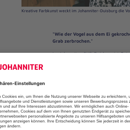
Kreative Farbkunst weckt im Johanniter-Duisburg die Vo
"Wie der Vogel aus dem Ei gekroch
Grab zerbrochen."
Im Johanniter-Stift Duisburg ist Ost
Färben von Eiern einfach unvorstellb
niemand überrascht, denn zwei Drit
bemalen gerne Ostereier und mehr a
versteckt sie während der Feiertage
So auch auf den Wohnbereichen der 
kreativer Farbkunst wurde neulich in
mit den Bewohnern und Bewohnerin
färben wir Ostereier bereits seit m
Der Ursprung des Brauchs ist nicht g
eine plausible These zur Frage: