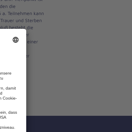
den die
6 a. Teilnehmen kann
 Trauer und Sterben
luß besteht die
spizgruppe der
Praktikum in einer
einen
n. Infos unter
 23.02.2006