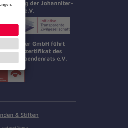
tifizierung der Johanniter-
all-Hilfe e.V.
 Johanniter GmbH führt
 Spendenzertifikat des
tschen Spendenrats e.V.
nden & Stiften
t unterstützen