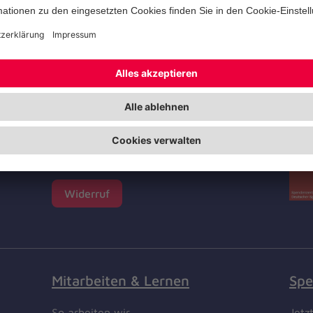
Zer
Facebook
Instagram
Youtube
TikTok
LinkedIn
Unf
Cookie-Einstellungen
e
Datenschutz
Barrierefreiheit
Die
das
Impressum
Deu
Kontakt
Widerruf
Mitarbeiten & Lernen
Spe
So arbeiten wir
Jetz