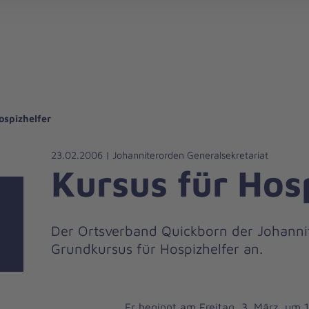
gebote für Privatpersonen
hanniter-Hausnotruf
beiten bei den Johannitern
können Sie helfen
nden zu besonderen Anlässen
Zuhause Pflegen
Erste-Hilfe-Kurse
Ehrenamtlich helfen
Mitarbeitende kommen zu Wort
Mit dem Testament Gutes tun
Als Unternehmen spenden
ospizhelfer
23.02.2006 | Johanniterorden Generalsekretariat
Kursus für Hos
Der Ortsverband Quickborn der Johannit
Grundkursus für Hospizhelfer an.
Er beginnt am Freitag, 3. März, um 1