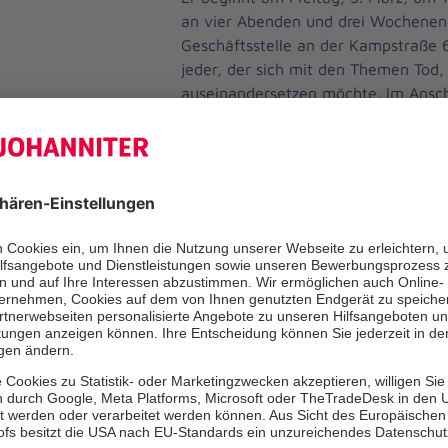
an vier Abenden und drei Wochenen
Geschäftsstelle an der Kampstraße 
jeder, der sich mit den Themen Tod,
auseinandersetzen möchte. Im Ansch
Möglichkeit, ehrenamtlich in der Ho
Johanniter mitzuarbeiten sowie ein 
Senioreneinrichtung und im Herbst 
Fortgeschrittenen-Kursus zu besuche
04106/65 35 32.
Quelle: Hamburger Abendblatt vom