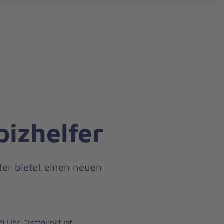
search
pizhelfer
er bietet einen neuen
9 Uhr. Treffpunkt ist