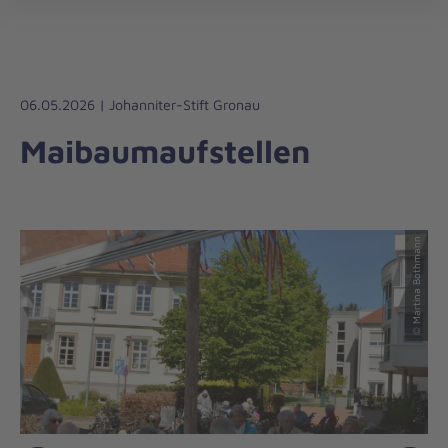
Die
öff
Johanniter
–
Aus
Liebe
06.05.2026 | Johanniter-Stift Gronau
zum
Maibaumaufstellen
Leben
© Martina Bothmann
© Martina Bothmann