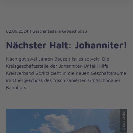
Die
öff
Johanniter
–
Aus
Liebe
02.09.2024 | Geschäftsstelle Großschönau
zum
Nächster Halt: Johanniter!
Leben
Nach gut zwei Jahren Bauzeit ist es soweit: Die
Kreisgeschäftsstelle der Johanniter-Unfall-Hilfe,
Kreisverband Görlitz zieht in die neuen Geschäftsräume
im Obergeschoss des frisch sanierten Großschönauer
Bahnhofs.
© Elisa Stöber