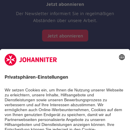
Jetzt abonnieren
Der Newsletter informiert Sie in regelmäßigen
Abständen über unsere Arbeit.
Jetzt abonnieren
Zertifizierung der Johanniter-Unfall-Hilfe e.V.
Die Johanniter GmbH führt das Spendenzertifikat
des Deutschen Spendenrats e.V.