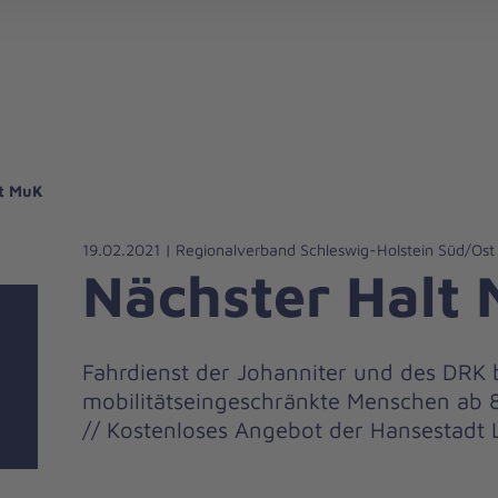
gebote für Privatpersonen
hanniter-Hausnotruf
beiten bei den Johannitern
können Sie helfen
nden zu besonderen Anlässen
Zuhause Pflegen
Erste-Hilfe-Kurse
Ehrenamtlich helfen
Mitarbeitende kommen zu Wort
Mit dem Testament Gutes tun
Als Unternehmen spenden
lt MuK
19.02.2021 | Regionalverband Schleswig-Holstein Süd/Ost
Nächster Halt
Fahrdienst der Johanniter und des DRK 
mobilitätseingeschränkte Menschen ab
// Kostenloses Angebot der Hansestadt