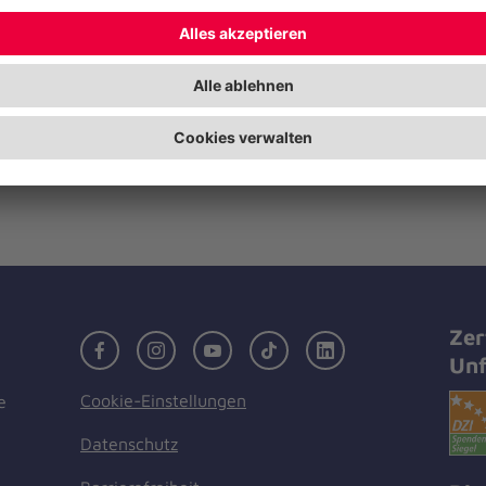
Anspruch nehmen zu können, müsse
Voraussetzungen erfüllt sein.
Mehr Informationen dazu gibt es
Hansestadt
. Die Versendung der Briefe erfolgt
das Land die Briefe mit den Zugang
Impfterminen verschickt.
Zer
Facebook
Instagram
Youtube
TikTok
LinkedIn
Unf
Cookie-Einstellungen
e
Datenschutz