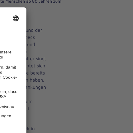
nkte Menschen ab 80 Jahren zum
Roten Kreuz und der
ansestadt Lübeck
n der Musik- und
ochen werden
ahre oder älter sind,
chreiben richtet sich
Personen, die bereits
 MuK erhalten haben.
cher Einschränkungen
 oder haben
um Impfzentrum
 bei der Stadt
estadt Lübeck in